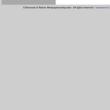
© Benecke & Rehse Wertpapierantiquariat - All rights reserved -
Impressum
|