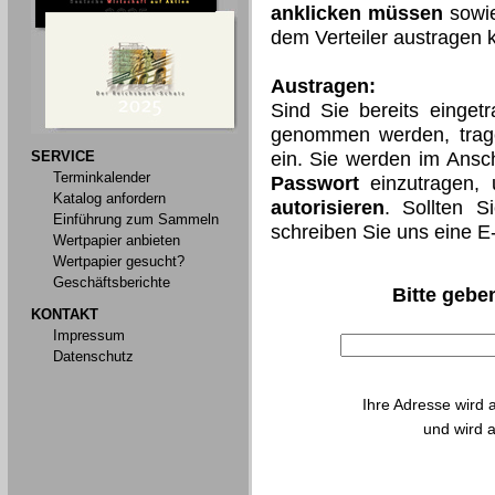
anklicken müssen
sowie
dem Verteiler austragen 
Austragen:
Sind Sie bereits einget
genommen werden, trage
SERVICE
ein. Sie werden im Ansch
Terminkalender
Passwort
einzutragen,
Katalog anfordern
autorisieren
. Sollten S
Einführung zum Sammeln
schreiben Sie uns eine E
Wertpapier anbieten
Wertpapier gesucht?
Geschäftsberichte
Bitte geben
KONTAKT
Impressum
Datenschutz
Ihre Adresse wird 
und wird a