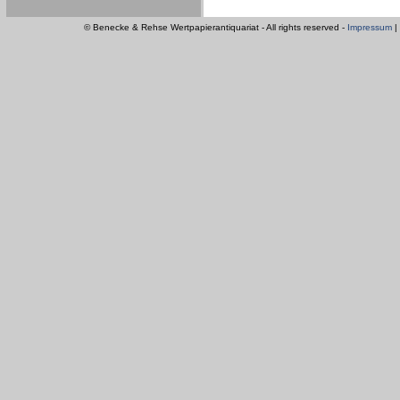
© Benecke & Rehse Wertpapierantiquariat - All rights reserved -
Impressum
|