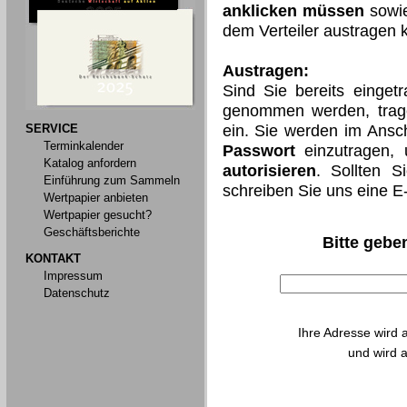
anklicken müssen
sowie
dem Verteiler austragen 
Austragen:
Sind Sie bereits einget
genommen werden, trage
SERVICE
ein. Sie werden im Ansch
Terminkalender
Passwort
einzutragen,
Katalog anfordern
autorisieren
. Sollten S
Einführung zum Sammeln
schreiben Sie uns eine E
Wertpapier anbieten
Wertpapier gesucht?
Geschäftsberichte
Bitte geben
KONTAKT
Impressum
Datenschutz
Ihre Adresse wird 
und wird a