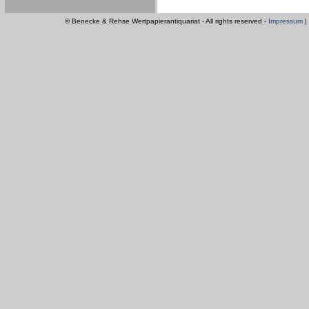
© Benecke & Rehse Wertpapierantiquariat - All rights reserved -
Impressum
|