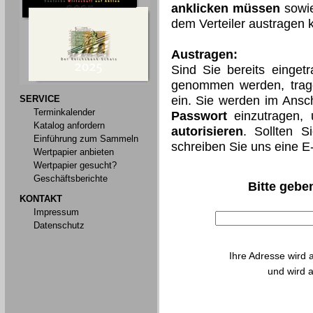
anklicken müssen
sowie
dem Verteiler austragen 
Austragen:
Sind Sie bereits einget
genommen werden, trage
SERVICE
ein. Sie werden im Ansch
Terminkalender
Passwort
einzutragen,
Katalog anfordern
autorisieren
. Sollten S
Einführung zum Sammeln
schreiben Sie uns eine E
Wertpapier anbieten
Wertpapier gesucht?
Geschäftsberichte
Bitte geben
KONTAKT
Impressum
Datenschutz
Ihre Adresse wird 
und wird a