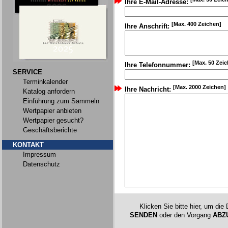
Ihre E-Mail-Adresse:
[Max. 400 Zeichen]
Ihre Anschrift:
[Max. 50 Zei
Ihre Telefonnummer:
SERVICE
Terminkalender
[Max. 2000 Zeichen]
Ihre Nachricht:
Katalog anfordern
Einführung zum Sammeln
Wertpapier anbieten
Wertpapier gesucht?
Geschäftsberichte
KONTAKT
Impressum
Datenschutz
Klicken Sie bitte hier, um die
SENDEN
oder den Vorgang
ABZ