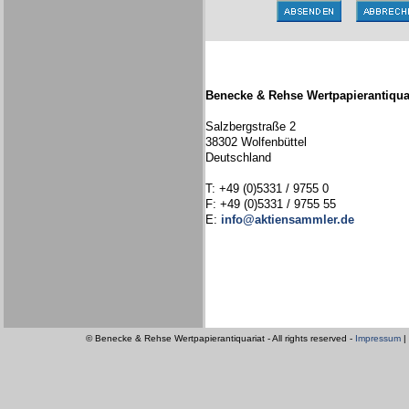
Benecke & Rehse Wertpapierantiqua
Salzbergstraße 2
38302 Wolfenbüttel
Deutschland
T: +49 (0)5331 / 9755 0
F: +49 (0)5331 / 9755 55
E:
info@aktiensammler.de
© Benecke & Rehse Wertpapierantiquariat - All rights reserved -
Impressum
|