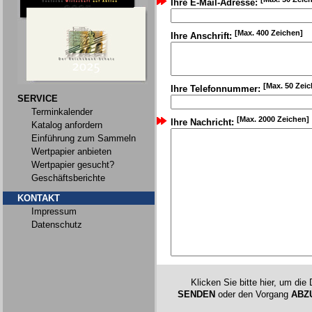
Ihre E-Mail-Adresse:
[Max. 400 Zeichen]
Ihre Anschrift:
[Max. 50 Zei
Ihre Telefonnummer:
SERVICE
Terminkalender
[Max. 2000 Zeichen]
Ihre Nachricht:
Katalog anfordern
Einführung zum Sammeln
Wertpapier anbieten
Wertpapier gesucht?
Geschäftsberichte
KONTAKT
Impressum
Datenschutz
Klicken Sie bitte hier, um die
SENDEN
oder den Vorgang
ABZ