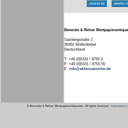
Benecke & Rehse Wertpapierantiqua
Salzbergstraße 2
38302 Wolfenbüttel
Deutschland
T: +49 (0)5331 / 9755 0
F: +49 (0)5331 / 9755 55
E:
info@aktiensammler.de
© Benecke & Rehse Wertpapierantiquariat - All rights reserved -
Impressum
|