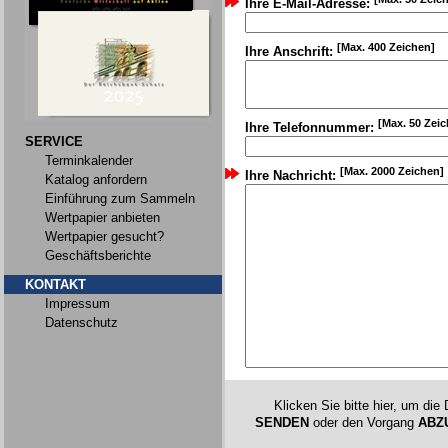
Ihre E-Mail-Adresse:
[Max. 400 Zeichen]
Ihre Anschrift:
[Max. 50 Zei
Ihre Telefonnummer:
SERVICE
Terminkalender
[Max. 2000 Zeichen]
Ihre Nachricht:
Katalog anfordern
Einführung zum Sammeln
Wertpapier anbieten
Wertpapier gesucht?
Geschäftsberichte
KONTAKT
Impressum
Datenschutz
Klicken Sie bitte hier, um die
SENDEN
oder den Vorgang
ABZ