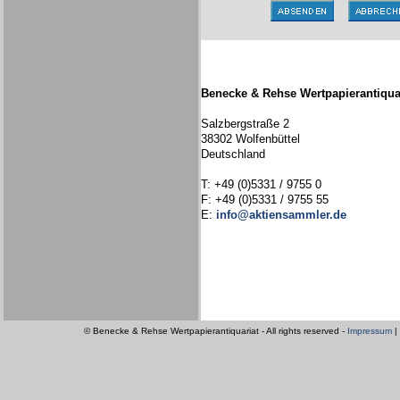
Benecke & Rehse Wertpapierantiqua
Salzbergstraße 2
38302 Wolfenbüttel
Deutschland
T: +49 (0)5331 / 9755 0
F: +49 (0)5331 / 9755 55
E:
info@aktiensammler.de
© Benecke & Rehse Wertpapierantiquariat - All rights reserved -
Impressum
|