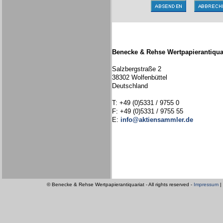
Benecke & Rehse Wertpapierantiqua
Salzbergstraße 2
38302 Wolfenbüttel
Deutschland
T: +49 (0)5331 / 9755 0
F: +49 (0)5331 / 9755 55
E:
info@aktiensammler.de
© Benecke & Rehse Wertpapierantiquariat - All rights reserved -
Impressum
|