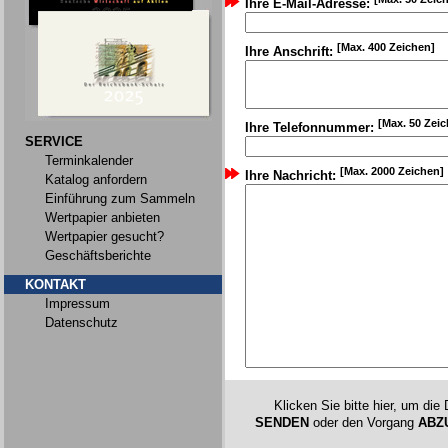
Ihre E-Mail-Adresse:
[Max. 400 Zeichen]
Ihre Anschrift:
[Max. 50 Zei
Ihre Telefonnummer:
SERVICE
Terminkalender
[Max. 2000 Zeichen]
Ihre Nachricht:
Katalog anfordern
Einführung zum Sammeln
Wertpapier anbieten
Wertpapier gesucht?
Geschäftsberichte
KONTAKT
Impressum
Datenschutz
Klicken Sie bitte hier, um die
SENDEN
oder den Vorgang
ABZ