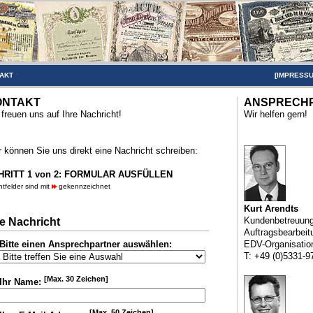
AKT
[
IMPRESS
ONTAKT
ANSPRECH
 freuen uns auf Ihre Nachricht!
Wir helfen gern!
r können Sie uns direkt eine Nachricht schreiben:
HRITT 1 von 2: FORMULAR AUSFÜLLEN
chtfelder sind mit
gekennzeichnet
Kurt Arendts
Kundenbetreuun
re Nachricht
Auftragsbearbeit
Bitte einen Ansprechpartner auswählen:
EDV-Organisatio
T: +49 (0)5331-9
[Max. 30 Zeichen]
Ihr Name:
[Max. 50 Zeichen]