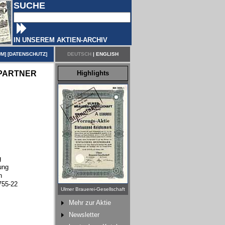
SUCHE
IN UNSEREM AKTIEN-ARCHIV
UM
] [
DATENSCHUTZ
]
DEUTSCH
|
ENGLISH
PARTNER
Highlights
g
ung
n
755-22
Ulmer Brauerei-Gesellschaft
Mehr zur Aktie
Newsletter