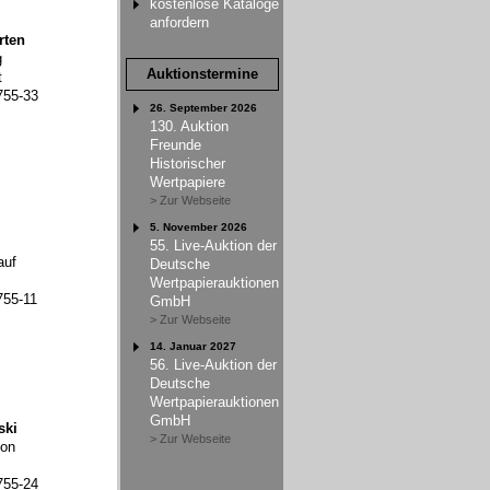
kostenlose Kataloge
anfordern
rten
g
Auktionstermine
t
755-33
26. September 2026
130. Auktion
Freunde
Historischer
Wertpapiere
> Zur Webseite
5. November 2026
55. Live-Auktion der
auf
Deutsche
Wertpapierauktionen
755-11
GmbH
> Zur Webseite
14. Januar 2027
56. Live-Auktion der
Deutsche
Wertpapierauktionen
GmbH
ski
> Zur Webseite
ion
755-24