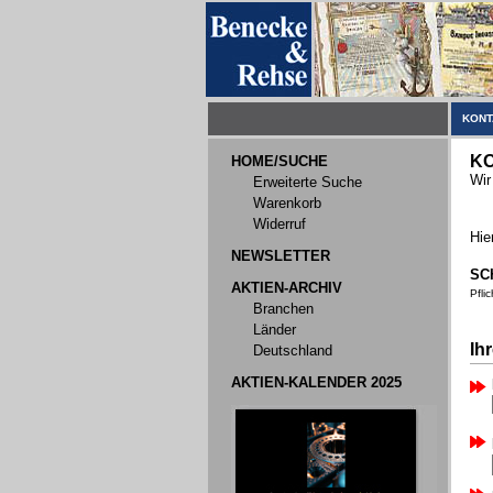
KONT
K
HOME/SUCHE
Wir
Erweiterte Suche
Warenkorb
Widerruf
Hie
NEWSLETTER
SC
AKTIEN-ARCHIV
Pfli
Branchen
Länder
Ih
Deutschland
AKTIEN-KALENDER 2025