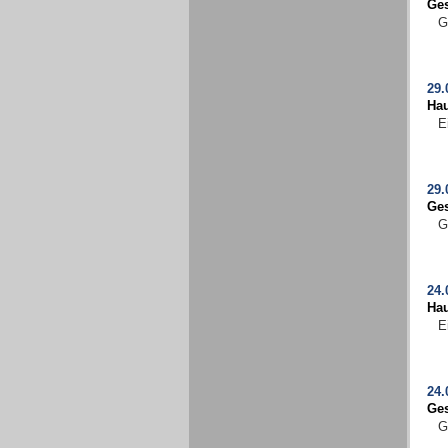
Ges
G
29.
Ha
E
29.
Ges
G
24.
Ha
E
24.
Ges
G