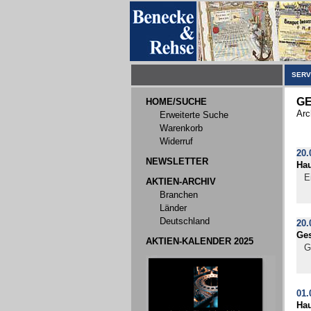
SERV
G
HOME/SUCHE
Arc
Erweiterte Suche
Warenkorb
Widerruf
20.
NEWSLETTER
Ha
E
AKTIEN-ARCHIV
Branchen
Länder
Deutschland
20.
Ges
AKTIEN-KALENDER 2025
G
01.
Ha