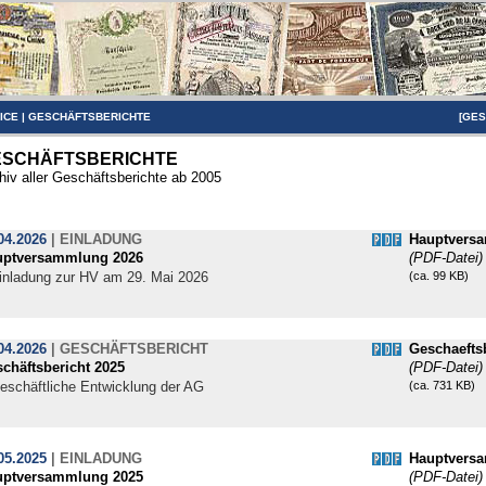
ICE
|
GESCHÄFTSBERICHTE
[
GES
ESCHÄFTSBERICHTE
hiv aller Geschäftsberichte ab 2005
04.2026
|
EINLADUNG
Hauptvers
uptversammlung 2026
(PDF-Datei)
inladung zur HV am 29. Mai 2026
(ca. 99 KB)
04.2026
|
GESCHÄFTSBERICHT
Geschaeftsb
chäftsbericht 2025
(PDF-Datei)
eschäftliche Entwicklung der AG
(ca. 731 KB)
05.2025
|
EINLADUNG
Hauptvers
uptversammlung 2025
(PDF-Datei)