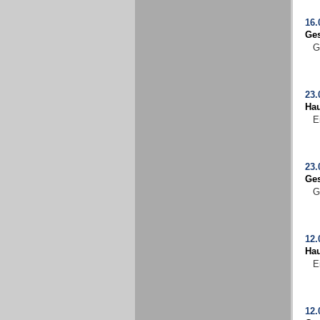
16.
Ges
G
23.
Ha
E
23.
Ges
G
12.
Ha
E
12.