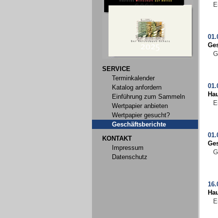
E
01.
Ges
G
SERVICE
Terminkalender
01.
Katalog anfordern
Ha
Einführung zum Sammeln
E
Wertpapier anbieten
Wertpapier gesucht?
Geschäftsberichte
01.
KONTAKT
Ges
Impressum
G
Datenschutz
16.
Ha
E