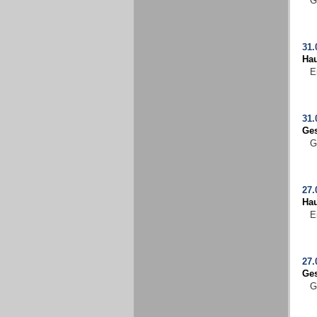
G
31.
Ha
E
31.
Ges
G
27.
Ha
E
27.
Ges
G