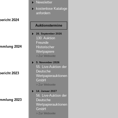
Newsletter
kostenlose Kataloge
anfordern
ericht 2024
Auktionstermine
26. September 2026
130. Auktion
Freunde
ammlung 2024
Historischer
Wertpapiere
> Zur Webseite
5. November 2026
55. Live-Auktion der
Deutsche
ericht 2023
Wertpapierauktionen
GmbH
> Zur Webseite
14. Januar 2027
56. Live-Auktion der
ammlung 2023
Deutsche
Wertpapierauktionen
GmbH
> Zur Webseite