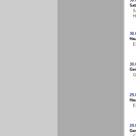
30.
Sa
S
H
30.
Ha
E
30.
Ges
G
29.
Ha
E
29.
Ges