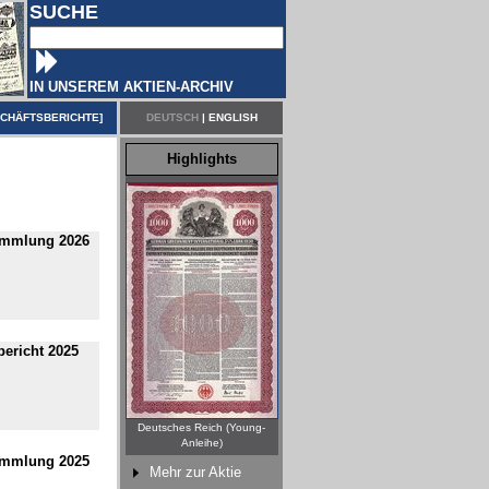
SUCHE
IN UNSEREM AKTIEN-ARCHIV
CHÄFTSBERICHTE
]
DEUTSCH
|
ENGLISH
Highlights
ammlung 2026
ericht 2025
Deutsches Reich (Young-
Anleihe)
ammlung 2025
Mehr zur Aktie