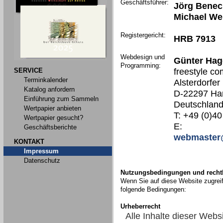
Geschäftsführer:
Jörg Benec
Michael We
Registergericht:
HRB 7913
Webdesign und
Günter Hag
Programming:
SERVICE
freestyle co
Terminkalender
Alsterdorfer
Katalog anfordern
D-22297 Ha
Einführung zum Sammeln
Deutschlan
Wertpapier anbieten
T: +49 (0)40
Wertpapier gesucht?
E:
Geschäftsberichte
webmaster
KONTAKT
Impressum
Datenschutz
Nutzungsbedingungen und rechtl
Wenn Sie auf diese Website zugreif
folgende Bedingungen:
Urheberrecht
Alle Inhalte dieser Webs