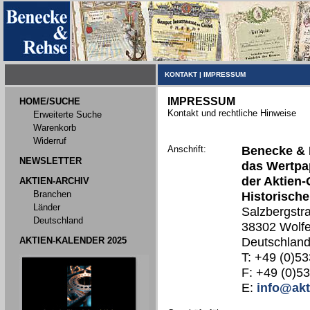
KONTAKT
|
IMPRESSUM
IMPRESSUM
HOME/SUCHE
Kontakt und rechtliche Hinweise
Erweiterte Suche
Warenkorb
Widerruf
Anschrift:
Benecke & 
NEWSLETTER
das Wertpap
der Aktien-
AKTIEN-ARCHIV
Branchen
Historische
Länder
Salzbergstr
Deutschland
38302 Wolfe
AKTIEN-KALENDER 2025
Deutschlan
T: +49 (0)53
F: +49 (0)5
E:
info@akt