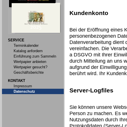
Kundenkonto
Bei der Eröffnung eines 
personenbezogenen Date
SERVICE
Datenverarbeitung dient 
Terminkalender
vereinfachen. Die Verarbei
Katalog anfordern
a DSGVO mit Ihrer Einwill
Einführung zum Sammeln
durch Mitteilung an uns 
Wertpapier anbieten
aufgrund der Einwilligung
Wertpapier gesucht?
Geschäftsberichte
berührt wird. Ihr Kunden
KONTAKT
Impressum
Server-Logfiles
Datenschutz
Sie können unsere Webse
Person zu machen. Es we
Nutzungsdaten durch Ihre
Protokolldaten (Server-Lo