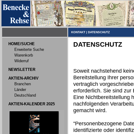
KONTAKT
|
DATENSCHUTZ
DATENSCHUTZ
HOME/SUCHE
Erweiterte Suche
Warenkorb
Widerruf
NEWSLETTER
Soweit nachstehend kein
Bereitstellung Ihrer per
AKTIEN-ARCHIV
vertraglich vorgeschriebe
Branchen
Länder
erforderlich. Sie sind zur 
Deutschland
Eine Nichtbereitstellung h
nachfolgenden Verarbeit
AKTIEN-KALENDER 2025
gemacht wird.
"Personenbezogene Daten"
identifizierte oder identi