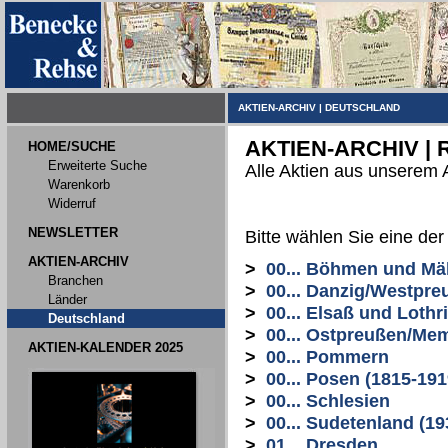
AKTIEN-ARCHIV
|
DEUTSCHLAND
AKTIEN-ARCHIV |
HOME/SUCHE
Erweiterte Suche
Alle Aktien aus unserem 
Warenkorb
Widerruf
NEWSLETTER
Bitte wählen Sie eine de
AKTIEN-ARCHIV
>
00... Böhmen und Mä
Branchen
>
00... Danzig/Westpre
Länder
>
00... Elsaß und Lothr
Deutschland
>
00... Ostpreußen/Me
AKTIEN-KALENDER 2025
>
00... Pommern
>
00... Posen (1815-191
>
00... Schlesien
>
00... Sudetenland (19
>
01... Dresden