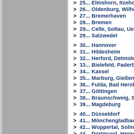
>
25... Elmshorn, Itze
>
26... Oldenburg, Wi
>
27... Bremerhaven
>
28... Bremen
>
29... Celle, Soltau, 
>
29... Salzwedel
>
30... Hannover
>
31... Hildesheim
>
32... Herford, Detmol
>
33... Bielefeld, Pade
>
34... Kassel
>
35... Marburg, Gießen
>
36... Fulda, Bad Hers
>
37... Göttingen
>
38... Braunschweig, S
>
39... Magdeburg
>
40... Düsseldorf
>
41... Mönchengladba
>
42... Wuppertal, Sol
>
44... Dortmund, Her