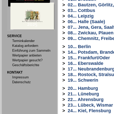
>
02... Bautzen, Görlit
>
03... Cottbus
>
04... Leipzig
>
06... Halle (Saale)
>
07... Jena, Gera, Saal
>
08... Zwickau, Plauen
SERVICE
>
09... Chemnitz, Freib
Terminkalender
Katalog anfordern
>
10... Berlin
Einführung zum Sammeln
>
14... Potsdam, Bran
Wertpapier anbieten
>
15... Frankfurt/Oder
Wertpapier gesucht?
>
16... Eberswalde
Geschäftsberichte
>
17... Neubrandenbur
KONTAKT
>
18... Rostock, Stral
Impressum
>
19... Schwerin
Datenschutz
>
20... Hamburg
>
21... Lüneburg
>
22... Ahrensburg
>
23... Lübeck, Wismar
>
24... Kiel, Flensburg