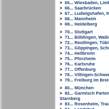
>
65... Wiesbaden, Li
>
66... Saarbrücken
>
67... Ludwigshafen, 
>
68... Mannheim
>
69... Heidelberg
>
70... Stuttgart
>
71... Böblingen, Wai
>
72... Reutlingen, Tüb
>
73... Göppingen, Sc
>
74... Heilbronn
>
75... Pforzheim
>
76... Karlsruhe
>
77... Offenburg
>
78... Villingen-Schw
>
79... Freiburg im Bre
>
80... München
>
82... Garmisch Parte
Starnberg
>
83... Rosenheim, Tra