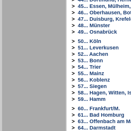
>
45... Essen, Mülheim
>
46... Oberhausen, Bo
>
47... Duisburg, Krefe
>
48... Münster
>
49... Osnabrück
>
50... Köln
>
51... Leverkusen
>
52... Aachen
>
53... Bonn
>
54... Trier
>
55... Mainz
>
56... Koblenz
>
57... Siegen
>
58... Hagen, Witten, I
>
59... Hamm
>
60... Frankfurt/M.
>
61... Bad Homburg
>
63... Offenbach am M
>
64... Darmstadt