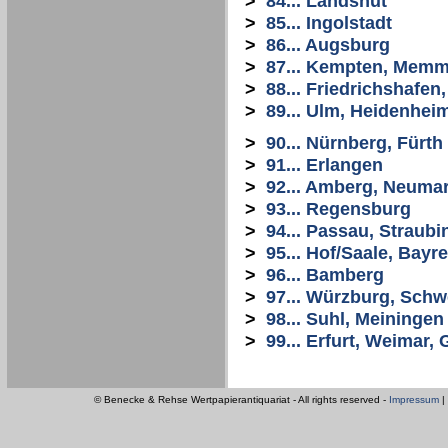
>
84... Landshut
>
85... Ingolstadt
>
86... Augsburg
>
87... Kempten, Mem
>
88... Friedrichshafe
>
89... Ulm, Heidenhei
>
90... Nürnberg, Fürth
>
91... Erlangen
>
92... Amberg, Neuma
>
93... Regensburg
>
94... Passau, Straubi
>
95... Hof/Saale, Bayr
>
96... Bamberg
>
97... Würzburg, Schw
>
98... Suhl, Meiningen
>
99... Erfurt, Weimar
© Benecke & Rehse Wertpapierantiquariat - All rights reserved -
Impressum
|