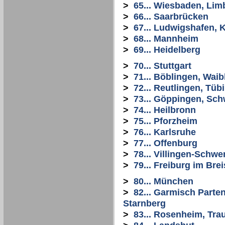
>
65... Wiesbaden, Li
>
66... Saarbrücken
>
67... Ludwigshafen, 
>
68... Mannheim
>
69... Heidelberg
>
70... Stuttgart
>
71... Böblingen, Wai
>
72... Reutlingen, Tüb
>
73... Göppingen, Sc
>
74... Heilbronn
>
75... Pforzheim
>
76... Karlsruhe
>
77... Offenburg
>
78... Villingen-Schw
>
79... Freiburg im Bre
>
80... München
>
82... Garmisch Parte
Starnberg
>
83... Rosenheim, Tra