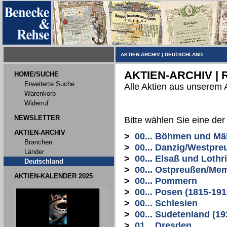
AKTIEN-ARCHIV
|
DEUTSCHLAND
AKTIEN-ARCHIV |
HOME/SUCHE
Erweiterte Suche
Alle Aktien aus unserem 
Warenkorb
Widerruf
NEWSLETTER
Bitte wählen Sie eine de
AKTIEN-ARCHIV
>
00... Böhmen und Mä
Branchen
>
00... Danzig/Westpre
Länder
>
00... Elsaß und Lothr
Deutschland
>
00... Ostpreußen/Me
AKTIEN-KALENDER 2025
>
00... Pommern
>
00... Posen (1815-191
>
00... Schlesien
>
00... Sudetenland (19
>
01... Dresden