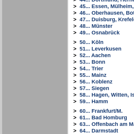
>
45... Essen, Mülheim
>
46... Oberhausen, Bo
>
47... Duisburg, Krefe
>
48... Münster
>
49... Osnabrück
>
50... Köln
>
51... Leverkusen
>
52... Aachen
>
53... Bonn
>
54... Trier
>
55... Mainz
>
56... Koblenz
>
57... Siegen
>
58... Hagen, Witten, I
>
59... Hamm
>
60... Frankfurt/M.
>
61... Bad Homburg
>
63... Offenbach am M
>
64... Darmstadt