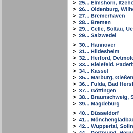
>
25... Elmshorn, Itze
>
26... Oldenburg, Wi
>
27... Bremerhaven
>
28... Bremen
>
29... Celle, Soltau, 
>
29... Salzwedel
>
30... Hannover
>
31... Hildesheim
>
32... Herford, Detmol
>
33... Bielefeld, Pade
>
34... Kassel
>
35... Marburg, Gießen
>
36... Fulda, Bad Hers
>
37... Göttingen
>
38... Braunschweig, S
>
39... Magdeburg
>
40... Düsseldorf
>
41... Mönchengladba
>
42... Wuppertal, Sol
>
44... Dortmund, Her