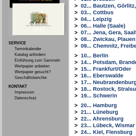
>
02... Bautzen, Görlit
>
03... Cottbus
>
04... Leipzig
>
06... Halle (Saale)
>
07... Jena, Gera, Saal
>
08... Zwickau, Plauen
SERVICE
>
09... Chemnitz, Freib
Terminkalender
Katalog anfordern
>
10... Berlin
Einführung zum Sammeln
>
14... Potsdam, Bran
Wertpapier anbieten
>
15... Frankfurt/Oder
Wertpapier gesucht?
>
16... Eberswalde
Geschäftsberichte
>
17... Neubrandenbur
KONTAKT
>
18... Rostock, Stral
Impressum
>
19... Schwerin
Datenschutz
>
20... Hamburg
>
21... Lüneburg
>
22... Ahrensburg
>
23... Lübeck, Wismar
>
24... Kiel, Flensburg