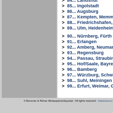
>
84... Landshut
>
85... Ingolstadt
>
86... Augsburg
>
87... Kempten, Mem
>
88... Friedrichshafe
>
89... Ulm, Heidenhei
>
90... Nürnberg, Fürth
>
91... Erlangen
>
92... Amberg, Neuma
>
93... Regensburg
>
94... Passau, Straubi
>
95... Hof/Saale, Bayr
>
96... Bamberg
>
97... Würzburg, Schw
>
98... Suhl, Meiningen
>
99... Erfurt, Weimar
© Benecke & Rehse Wertpapierantiquariat - All rights reserved -
Impressum
|