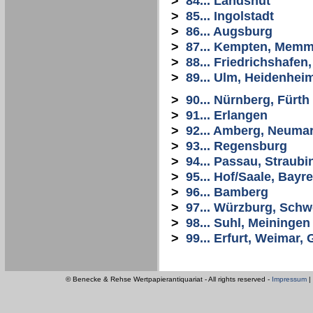
>
84... Landshut
>
85... Ingolstadt
>
86... Augsburg
>
87... Kempten, Mem
>
88... Friedrichshafe
>
89... Ulm, Heidenhei
>
90... Nürnberg, Fürth
>
91... Erlangen
>
92... Amberg, Neuma
>
93... Regensburg
>
94... Passau, Straubi
>
95... Hof/Saale, Bayr
>
96... Bamberg
>
97... Würzburg, Schw
>
98... Suhl, Meiningen
>
99... Erfurt, Weimar
© Benecke & Rehse Wertpapierantiquariat - All rights reserved -
Impressum
|