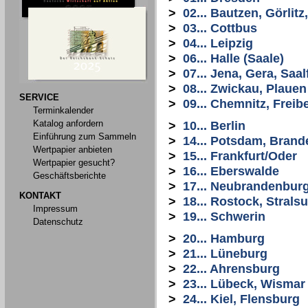
>
02... Bautzen, Görlit
>
03... Cottbus
>
04... Leipzig
>
06... Halle (Saale)
>
07... Jena, Gera, Saal
>
08... Zwickau, Plauen
SERVICE
>
09... Chemnitz, Freib
Terminkalender
Katalog anfordern
>
10... Berlin
Einführung zum Sammeln
>
14... Potsdam, Bran
Wertpapier anbieten
>
15... Frankfurt/Oder
Wertpapier gesucht?
>
16... Eberswalde
Geschäftsberichte
>
17... Neubrandenbur
KONTAKT
>
18... Rostock, Stral
Impressum
>
19... Schwerin
Datenschutz
>
20... Hamburg
>
21... Lüneburg
>
22... Ahrensburg
>
23... Lübeck, Wismar
>
24... Kiel, Flensburg