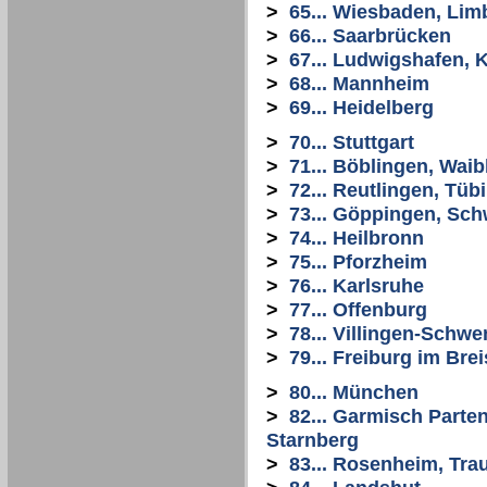
>
65... Wiesbaden, Li
>
66... Saarbrücken
>
67... Ludwigshafen, 
>
68... Mannheim
>
69... Heidelberg
>
70... Stuttgart
>
71... Böblingen, Wai
>
72... Reutlingen, Tüb
>
73... Göppingen, Sc
>
74... Heilbronn
>
75... Pforzheim
>
76... Karlsruhe
>
77... Offenburg
>
78... Villingen-Schw
>
79... Freiburg im Bre
>
80... München
>
82... Garmisch Parte
Starnberg
>
83... Rosenheim, Tra