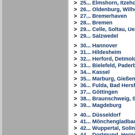
>
25... Elmshorn, Itze
>
26... Oldenburg, Wi
>
27... Bremerhaven
>
28... Bremen
>
29... Celle, Soltau, 
>
29... Salzwedel
>
30... Hannover
>
31... Hildesheim
>
32... Herford, Detmol
>
33... Bielefeld, Pade
>
34... Kassel
>
35... Marburg, Gießen
>
36... Fulda, Bad Hers
>
37... Göttingen
>
38... Braunschweig, S
>
39... Magdeburg
>
40... Düsseldorf
>
41... Mönchengladba
>
42... Wuppertal, Sol
>
44... Dortmund, Her