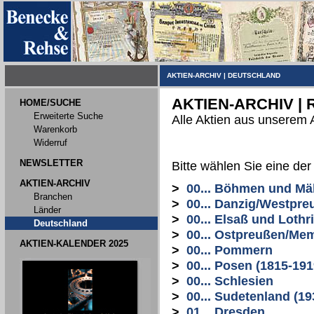
AKTIEN-ARCHIV
|
DEUTSCHLAND
AKTIEN-ARCHIV |
HOME/SUCHE
Erweiterte Suche
Alle Aktien aus unserem 
Warenkorb
Widerruf
NEWSLETTER
Bitte wählen Sie eine de
AKTIEN-ARCHIV
>
00... Böhmen und Mä
Branchen
>
00... Danzig/Westpre
Länder
>
00... Elsaß und Lothr
Deutschland
>
00... Ostpreußen/Me
AKTIEN-KALENDER 2025
>
00... Pommern
>
00... Posen (1815-191
>
00... Schlesien
>
00... Sudetenland (19
>
01... Dresden