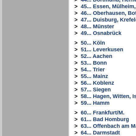
>
45... Essen, Mülheim
>
46... Oberhausen, Bo
>
47... Duisburg, Krefe
>
48... Münster
>
49... Osnabrück
>
50... Köln
>
51... Leverkusen
>
52... Aachen
>
53... Bonn
>
54... Trier
>
55... Mainz
>
56... Koblenz
>
57... Siegen
>
58... Hagen, Witten, I
>
59... Hamm
>
60... Frankfurt/M.
>
61... Bad Homburg
>
63... Offenbach am M
>
64... Darmstadt