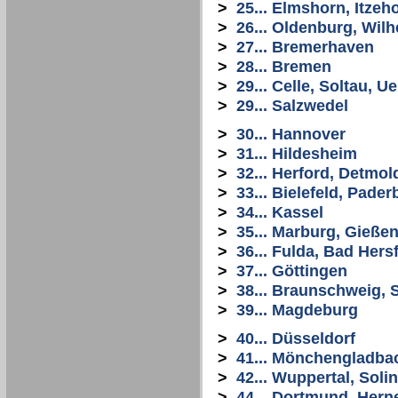
>
25... Elmshorn, Itze
>
26... Oldenburg, Wi
>
27... Bremerhaven
>
28... Bremen
>
29... Celle, Soltau, 
>
29... Salzwedel
>
30... Hannover
>
31... Hildesheim
>
32... Herford, Detmol
>
33... Bielefeld, Pade
>
34... Kassel
>
35... Marburg, Gießen
>
36... Fulda, Bad Hers
>
37... Göttingen
>
38... Braunschweig, S
>
39... Magdeburg
>
40... Düsseldorf
>
41... Mönchengladba
>
42... Wuppertal, Sol
>
44... Dortmund, Her