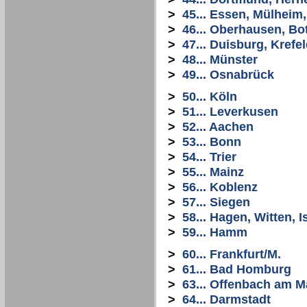
>
45... Essen, Mülheim
>
46... Oberhausen, Bo
>
47... Duisburg, Krefe
>
48... Münster
>
49... Osnabrück
>
50... Köln
>
51... Leverkusen
>
52... Aachen
>
53... Bonn
>
54... Trier
>
55... Mainz
>
56... Koblenz
>
57... Siegen
>
58... Hagen, Witten, I
>
59... Hamm
>
60... Frankfurt/M.
>
61... Bad Homburg
>
63... Offenbach am M
>
64... Darmstadt