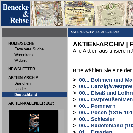
AKTIEN-ARCHIV
|
DEUTSCHLAND
AKTIEN-ARCHIV |
HOME/SUCHE
Erweiterte Suche
Alle Aktien aus unserem 
Warenkorb
Widerruf
NEWSLETTER
Bitte wählen Sie eine de
AKTIEN-ARCHIV
>
00... Böhmen und Mä
Branchen
>
00... Danzig/Westpre
Länder
>
00... Elsaß und Lothr
Deutschland
>
00... Ostpreußen/Me
AKTIEN-KALENDER 2025
>
00... Pommern
>
00... Posen (1815-191
>
00... Schlesien
>
00... Sudetenland (19
>
01... Dresden