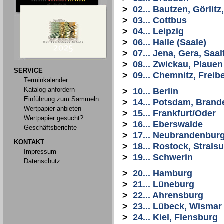
>
02... Bautzen, Görlit
>
03... Cottbus
>
04... Leipzig
>
06... Halle (Saale)
>
07... Jena, Gera, Saal
>
08... Zwickau, Plauen
SERVICE
>
09... Chemnitz, Freib
Terminkalender
Katalog anfordern
>
10... Berlin
Einführung zum Sammeln
>
14... Potsdam, Bran
Wertpapier anbieten
>
15... Frankfurt/Oder
Wertpapier gesucht?
>
16... Eberswalde
Geschäftsberichte
>
17... Neubrandenbur
KONTAKT
>
18... Rostock, Stral
Impressum
>
19... Schwerin
Datenschutz
>
20... Hamburg
>
21... Lüneburg
>
22... Ahrensburg
>
23... Lübeck, Wismar
>
24... Kiel, Flensburg