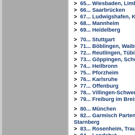
>
65... Wiesbaden, Li
>
66... Saarbrücken
>
67... Ludwigshafen, 
>
68... Mannheim
>
69... Heidelberg
>
70... Stuttgart
>
71... Böblingen, Wai
>
72... Reutlingen, Tüb
>
73... Göppingen, Sc
>
74... Heilbronn
>
75... Pforzheim
>
76... Karlsruhe
>
77... Offenburg
>
78... Villingen-Schw
>
79... Freiburg im Bre
>
80... München
>
82... Garmisch Parte
Starnberg
>
83... Rosenheim, Tra