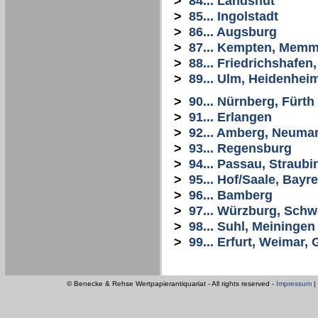
>
84... Landshut
>
85... Ingolstadt
>
86... Augsburg
>
87... Kempten, Mem
>
88... Friedrichshafe
>
89... Ulm, Heidenhei
>
90... Nürnberg, Fürth
>
91... Erlangen
>
92... Amberg, Neuma
>
93... Regensburg
>
94... Passau, Straubi
>
95... Hof/Saale, Bayr
>
96... Bamberg
>
97... Würzburg, Schw
>
98... Suhl, Meiningen
>
99... Erfurt, Weimar
© Benecke & Rehse Wertpapierantiquariat - All rights reserved -
Impressum
|