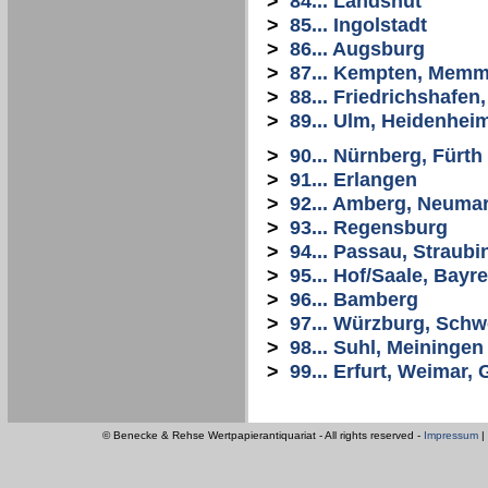
>
84... Landshut
>
85... Ingolstadt
>
86... Augsburg
>
87... Kempten, Mem
>
88... Friedrichshafe
>
89... Ulm, Heidenhei
>
90... Nürnberg, Fürth
>
91... Erlangen
>
92... Amberg, Neuma
>
93... Regensburg
>
94... Passau, Straubi
>
95... Hof/Saale, Bayr
>
96... Bamberg
>
97... Würzburg, Schw
>
98... Suhl, Meiningen
>
99... Erfurt, Weimar
© Benecke & Rehse Wertpapierantiquariat - All rights reserved -
Impressum
|