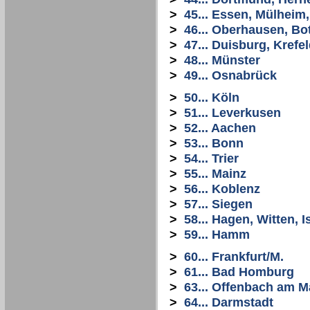
>
45... Essen, Mülheim
>
46... Oberhausen, Bo
>
47... Duisburg, Krefe
>
48... Münster
>
49... Osnabrück
>
50... Köln
>
51... Leverkusen
>
52... Aachen
>
53... Bonn
>
54... Trier
>
55... Mainz
>
56... Koblenz
>
57... Siegen
>
58... Hagen, Witten, I
>
59... Hamm
>
60... Frankfurt/M.
>
61... Bad Homburg
>
63... Offenbach am M
>
64... Darmstadt