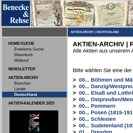
AKTIEN-ARCHIV
|
DEUTSCHLAND
AKTIEN-ARCHIV |
HOME/SUCHE
Erweiterte Suche
Alle Aktien aus unserem 
Warenkorb
Widerruf
NEWSLETTER
Bitte wählen Sie eine de
AKTIEN-ARCHIV
>
00... Böhmen und Mä
Branchen
>
00... Danzig/Westpre
Länder
>
00... Elsaß und Lothr
Deutschland
>
00... Ostpreußen/Me
AKTIEN-KALENDER 2025
>
00... Pommern
>
00... Posen (1815-191
>
00... Schlesien
>
00... Sudetenland (19
>
01... Dresden