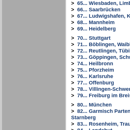
>
65... Wiesbaden, Li
>
66... Saarbrücken
>
67... Ludwigshafen, 
>
68... Mannheim
>
69... Heidelberg
>
70... Stuttgart
>
71... Böblingen, Wai
>
72... Reutlingen, Tüb
>
73... Göppingen, Sc
>
74... Heilbronn
>
75... Pforzheim
>
76... Karlsruhe
>
77... Offenburg
>
78... Villingen-Schw
>
79... Freiburg im Bre
>
80... München
>
82... Garmisch Parte
Starnberg
>
83... Rosenheim, Tra