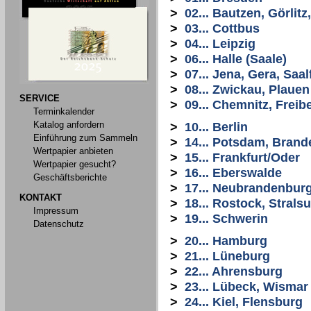
>
02... Bautzen, Görlit
>
03... Cottbus
>
04... Leipzig
>
06... Halle (Saale)
>
07... Jena, Gera, Saal
>
08... Zwickau, Plauen
SERVICE
>
09... Chemnitz, Freib
Terminkalender
Katalog anfordern
>
10... Berlin
Einführung zum Sammeln
>
14... Potsdam, Bran
Wertpapier anbieten
>
15... Frankfurt/Oder
Wertpapier gesucht?
>
16... Eberswalde
Geschäftsberichte
>
17... Neubrandenbur
KONTAKT
>
18... Rostock, Stral
Impressum
>
19... Schwerin
Datenschutz
>
20... Hamburg
>
21... Lüneburg
>
22... Ahrensburg
>
23... Lübeck, Wismar
>
24... Kiel, Flensburg