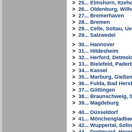
>
25... Elmshorn, Itze
>
26... Oldenburg, Wi
>
27... Bremerhaven
>
28... Bremen
>
29... Celle, Soltau, 
>
29... Salzwedel
>
30... Hannover
>
31... Hildesheim
>
32... Herford, Detmol
>
33... Bielefeld, Pade
>
34... Kassel
>
35... Marburg, Gießen
>
36... Fulda, Bad Hers
>
37... Göttingen
>
38... Braunschweig, S
>
39... Magdeburg
>
40... Düsseldorf
>
41... Mönchengladba
>
42... Wuppertal, Sol
>
44... Dortmund, Her