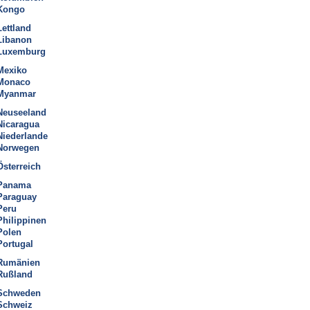
Kongo
Lettland
Libanon
Luxemburg
Mexiko
Monaco
Myanmar
Neuseeland
Nicaragua
Niederlande
Norwegen
Österreich
Panama
Paraguay
Peru
Philippinen
Polen
Portugal
Rumänien
Rußland
Schweden
Schweiz