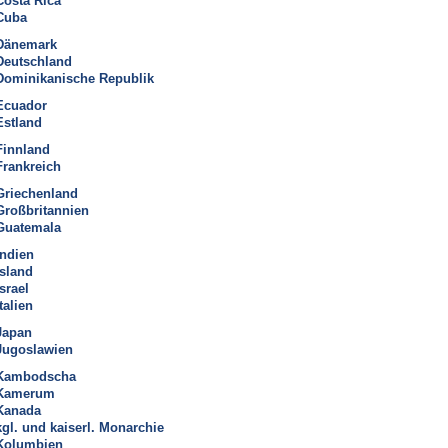
Costa Rica
Cuba
Dänemark
Deutschland
Dominikanische Republik
Ecuador
Estland
Finnland
Frankreich
Griechenland
Großbritannien
Guatemala
Indien
Island
Israel
talien
Japan
Jugoslawien
Kambodscha
Kamerum
Kanada
kgl. und kaiserl. Monarchie
Kolumbien