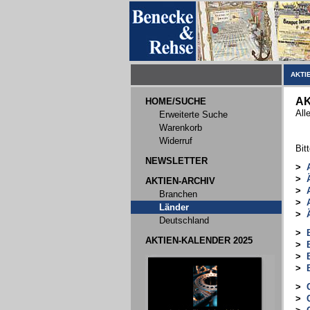
AKTI
AK
HOME/SUCHE
All
Erweiterte Suche
Warenkorb
Widerruf
Bit
NEWSLETTER
>
>
AKTIEN-ARCHIV
>
Branchen
>
Länder
>
Deutschland
>
AKTIEN-KALENDER 2025
>
>
>
>
>