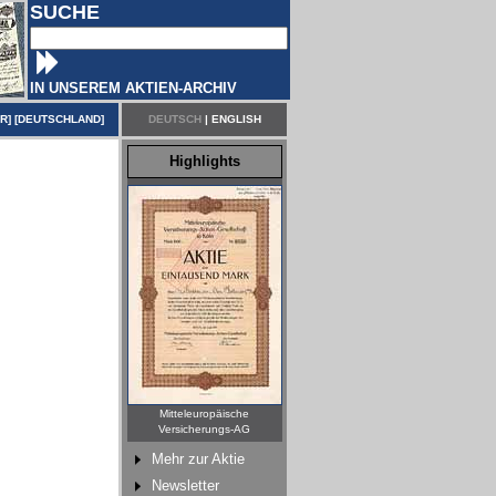
SUCHE
IN UNSEREM AKTIEN-ARCHIV
ER
] [
DEUTSCHLAND
]
DEUTSCH
|
ENGLISH
Highlights
Mitteleuropäische
Versicherungs-AG
Mehr zur Aktie
Newsletter