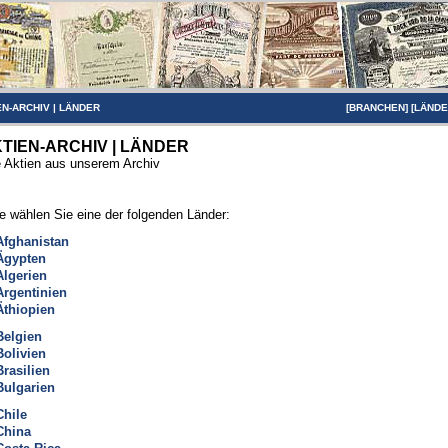
EN-ARCHIV
|
LÄNDER
[
BRANCHEN
] [
LÄND
TIEN-ARCHIV | LÄNDER
e Aktien aus unserem Archiv
te wählen Sie eine der folgenden Länder:
Afghanistan
Ägypten
Algerien
Argentinien
Äthiopien
Belgien
Bolivien
Brasilien
Bulgarien
Chile
China