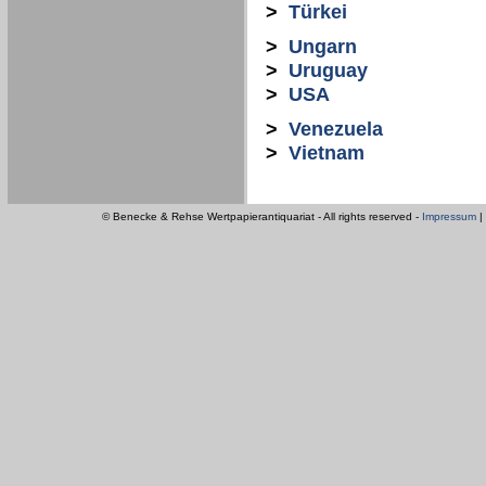
>
Türkei
>
Ungarn
>
Uruguay
>
USA
>
Venezuela
>
Vietnam
© Benecke & Rehse Wertpapierantiquariat - All rights reserved -
Impressum
|