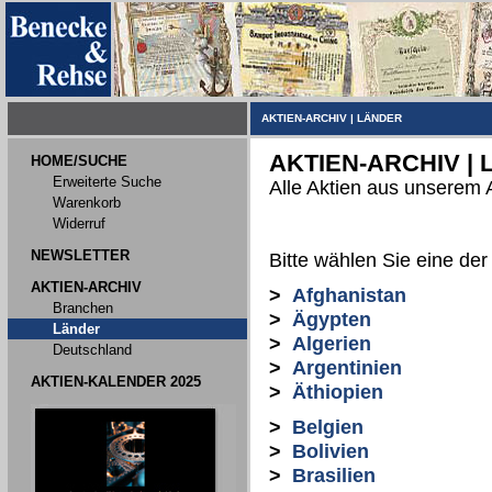
AKTIEN-ARCHIV
|
LÄNDER
AKTIEN-ARCHIV |
HOME/SUCHE
Erweiterte Suche
Alle Aktien aus unserem 
Warenkorb
Widerruf
NEWSLETTER
Bitte wählen Sie eine der
AKTIEN-ARCHIV
>
Afghanistan
Branchen
>
Ägypten
Länder
>
Algerien
Deutschland
>
Argentinien
AKTIEN-KALENDER 2025
>
Äthiopien
>
Belgien
>
Bolivien
>
Brasilien