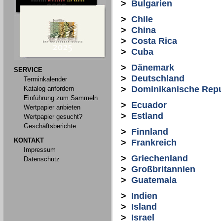
>
Bulgarien
>
Chile
>
China
>
Costa Rica
>
Cuba
>
Dänemark
SERVICE
>
Deutschland
Terminkalender
>
Dominikanische Repu
Katalog anfordern
Einführung zum Sammeln
>
Ecuador
Wertpapier anbieten
>
Estland
Wertpapier gesucht?
Geschäftsberichte
>
Finnland
KONTAKT
>
Frankreich
Impressum
>
Griechenland
Datenschutz
>
Großbritannien
>
Guatemala
>
Indien
>
Island
>
Israel