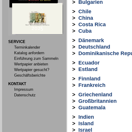
>
Bulgarien
>
Chile
>
China
>
Costa Rica
>
Cuba
>
Dänemark
SERVICE
>
Deutschland
Terminkalender
>
Dominikanische Repu
Katalog anfordern
Einführung zum Sammeln
>
Ecuador
Wertpapier anbieten
>
Estland
Wertpapier gesucht?
Geschäftsberichte
>
Finnland
KONTAKT
>
Frankreich
Impressum
>
Griechenland
Datenschutz
>
Großbritannien
>
Guatemala
>
Indien
>
Island
>
Israel