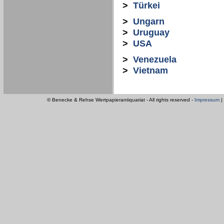
>
Türkei
>
Ungarn
>
Uruguay
>
USA
>
Venezuela
>
Vietnam
© Benecke & Rehse Wertpapierantiquariat - All rights reserved -
Impressum
|