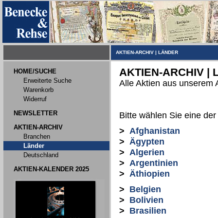
AKTIEN-ARCHIV
|
LÄNDER
AKTIEN-ARCHIV |
HOME/SUCHE
Erweiterte Suche
Alle Aktien aus unserem 
Warenkorb
Widerruf
NEWSLETTER
Bitte wählen Sie eine der
AKTIEN-ARCHIV
>
Afghanistan
Branchen
>
Ägypten
Länder
>
Algerien
Deutschland
>
Argentinien
AKTIEN-KALENDER 2025
>
Äthiopien
>
Belgien
>
Bolivien
>
Brasilien