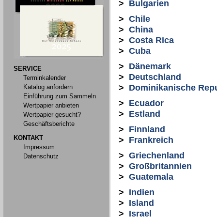
>
Bulgarien
>
Chile
>
China
>
Costa Rica
>
Cuba
>
Dänemark
SERVICE
>
Deutschland
Terminkalender
>
Dominikanische Repu
Katalog anfordern
Einführung zum Sammeln
>
Ecuador
Wertpapier anbieten
>
Estland
Wertpapier gesucht?
Geschäftsberichte
>
Finnland
KONTAKT
>
Frankreich
Impressum
>
Griechenland
Datenschutz
>
Großbritannien
>
Guatemala
>
Indien
>
Island
>
Israel