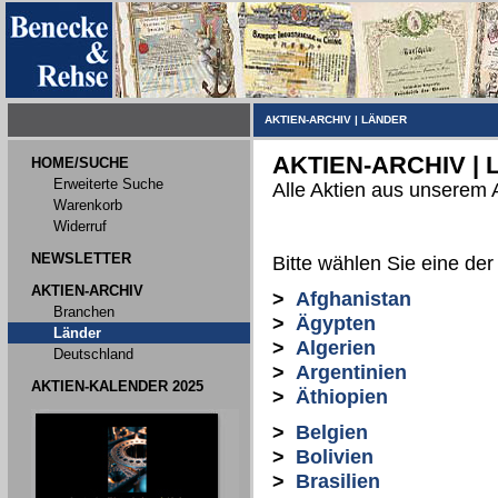
AKTIEN-ARCHIV
|
LÄNDER
AKTIEN-ARCHIV |
HOME/SUCHE
Erweiterte Suche
Alle Aktien aus unserem 
Warenkorb
Widerruf
NEWSLETTER
Bitte wählen Sie eine der
AKTIEN-ARCHIV
>
Afghanistan
Branchen
>
Ägypten
Länder
>
Algerien
Deutschland
>
Argentinien
AKTIEN-KALENDER 2025
>
Äthiopien
>
Belgien
>
Bolivien
>
Brasilien