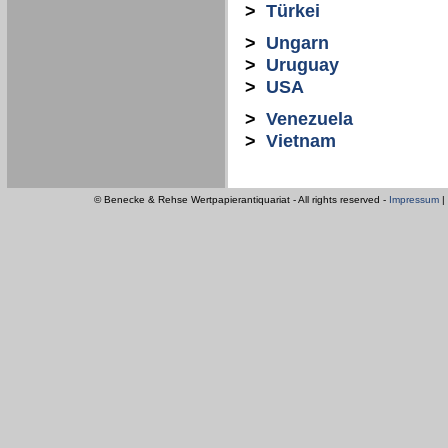
>
Türkei
>
Ungarn
>
Uruguay
>
USA
>
Venezuela
>
Vietnam
© Benecke & Rehse Wertpapierantiquariat - All rights reserved -
Impressum
|