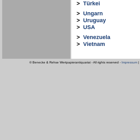
>
Türkei
>
Ungarn
>
Uruguay
>
USA
>
Venezuela
>
Vietnam
© Benecke & Rehse Wertpapierantiquariat - All rights reserved -
Impressum
|