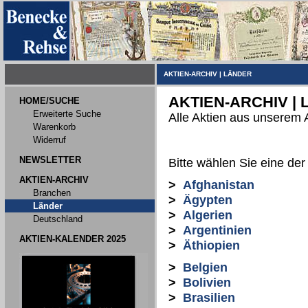
AKTIEN-ARCHIV
|
LÄNDER
AKTIEN-ARCHIV |
HOME/SUCHE
Erweiterte Suche
Alle Aktien aus unserem 
Warenkorb
Widerruf
NEWSLETTER
Bitte wählen Sie eine der
AKTIEN-ARCHIV
>
Afghanistan
Branchen
>
Ägypten
Länder
>
Algerien
Deutschland
>
Argentinien
AKTIEN-KALENDER 2025
>
Äthiopien
>
Belgien
>
Bolivien
>
Brasilien