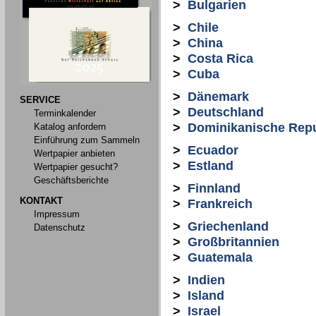
>
Bulgarien
>
Chile
>
China
>
Costa Rica
>
Cuba
>
Dänemark
SERVICE
>
Deutschland
Terminkalender
>
Dominikanische Repu
Katalog anfordern
Einführung zum Sammeln
>
Ecuador
Wertpapier anbieten
>
Estland
Wertpapier gesucht?
Geschäftsberichte
>
Finnland
KONTAKT
>
Frankreich
Impressum
>
Griechenland
Datenschutz
>
Großbritannien
>
Guatemala
>
Indien
>
Island
>
Israel