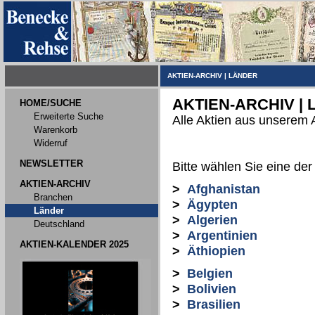
AKTIEN-ARCHIV
|
LÄNDER
AKTIEN-ARCHIV |
HOME/SUCHE
Erweiterte Suche
Alle Aktien aus unserem 
Warenkorb
Widerruf
NEWSLETTER
Bitte wählen Sie eine der
AKTIEN-ARCHIV
>
Afghanistan
Branchen
>
Ägypten
Länder
>
Algerien
Deutschland
>
Argentinien
AKTIEN-KALENDER 2025
>
Äthiopien
>
Belgien
>
Bolivien
>
Brasilien