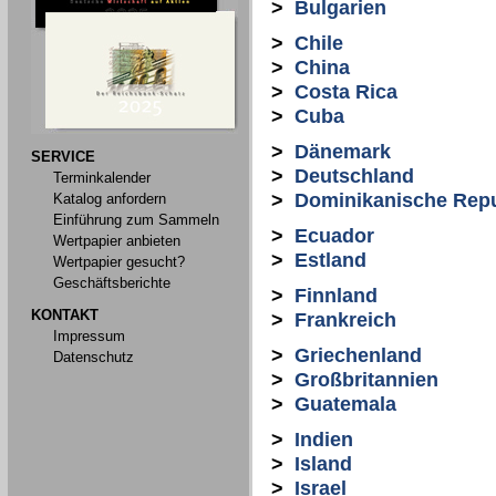
>
Bulgarien
>
Chile
>
China
>
Costa Rica
>
Cuba
>
Dänemark
SERVICE
>
Deutschland
Terminkalender
>
Dominikanische Repu
Katalog anfordern
Einführung zum Sammeln
>
Ecuador
Wertpapier anbieten
>
Estland
Wertpapier gesucht?
Geschäftsberichte
>
Finnland
KONTAKT
>
Frankreich
Impressum
>
Griechenland
Datenschutz
>
Großbritannien
>
Guatemala
>
Indien
>
Island
>
Israel