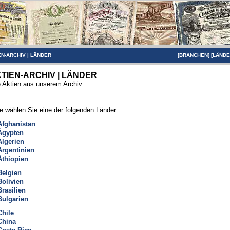
EN-ARCHIV
|
LÄNDER
[
BRANCHEN
] [
LÄND
TIEN-ARCHIV | LÄNDER
e Aktien aus unserem Archiv
te wählen Sie eine der folgenden Länder:
Afghanistan
Ägypten
Algerien
Argentinien
Äthiopien
Belgien
Bolivien
Brasilien
Bulgarien
Chile
China