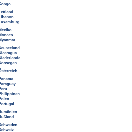
Kongo
Lettland
Libanon
Luxemburg
Mexiko
Monaco
Myanmar
Neuseeland
Nicaragua
Niederlande
Norwegen
Österreich
Panama
Paraguay
Peru
Philippinen
Polen
Portugal
Rumänien
Rußland
Schweden
Schweiz