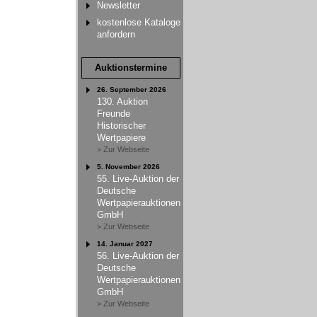
Newsletter
kostenlose Kataloge
anfordern
Auktionstermine
26. September 2026
130. Auktion
Freunde
Historischer
Wertpapiere
> Zur Webseite
5. November 2026
55. Live-Auktion der
Deutsche
Wertpapierauktionen
GmbH
> Zur Webseite
14. Januar 2027
56. Live-Auktion der
Deutsche
Wertpapierauktionen
GmbH
> Zur Webseite