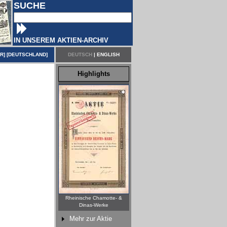
SUCHE
IN UNSEREM AKTIEN-ARCHIV
ER
] [
DEUTSCHLAND
]
DEUTSCH
|
ENGLISH
Highlights
Rheinische Chamotte- &
Dinas-Werke
Mehr zur Aktie