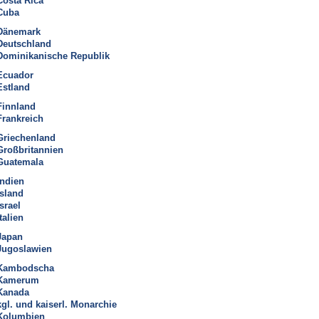
Costa Rica
Cuba
Dänemark
Deutschland
Dominikanische Republik
Ecuador
Estland
Finnland
Frankreich
Griechenland
Großbritannien
Guatemala
Indien
Island
Israel
talien
Japan
Jugoslawien
Kambodscha
Kamerum
Kanada
kgl. und kaiserl. Monarchie
Kolumbien