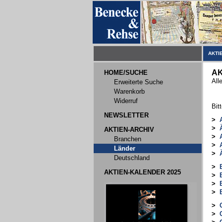
AKTI
AK
HOME/SUCHE
All
Erweiterte Suche
Warenkorb
Widerruf
Bit
NEWSLETTER
>
>
AKTIEN-ARCHIV
>
Branchen
>
Länder
>
Deutschland
>
AKTIEN-KALENDER 2025
>
>
>
>
>