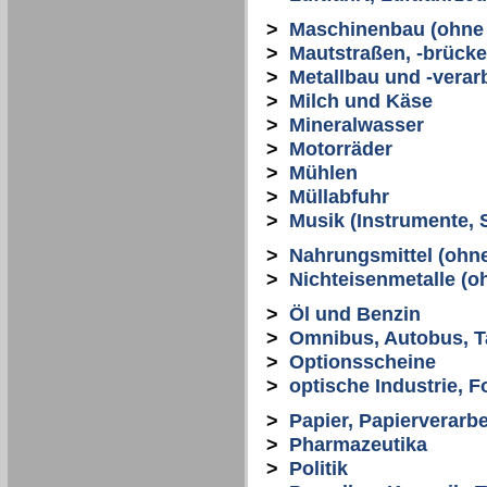
>
Maschinenbau (ohne 
>
Mautstraßen, -brücke
>
Metallbau und -verar
>
Milch und Käse
>
Mineralwasser
>
Motorräder
>
Mühlen
>
Müllabfuhr
>
Musik (Instrumente, S
>
Nahrungsmittel (ohn
>
Nichteisenmetalle (o
>
Öl und Benzin
>
Omnibus, Autobus, T
>
Optionsscheine
>
optische Industrie, F
>
Papier, Papierverarb
>
Pharmazeutika
>
Politik