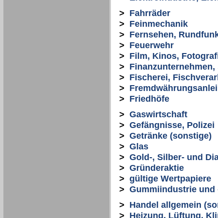
>
Fahrräder
>
Feinmechanik
>
Fernsehen, Rundfun
>
Feuerwehr
>
Film, Kinos, Fotograf
>
Finanzunternehmen, 
>
Fischerei, Fischvera
>
Fremdwährungsanle
>
Friedhöfe
>
Gaswirtschaft
>
Gefängnisse, Polizei
>
Getränke (sonstige)
>
Glas
>
Gold-, Silber- und D
>
Gründeraktie
>
gültige Wertpapiere
>
Gummiindustrie und 
>
Handel allgemein (so
>
Heizung, Lüftung, Kli