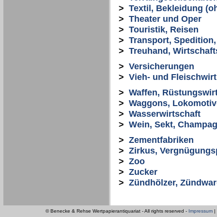
>
Textil, Bekleidung (o
>
Theater und Oper
>
Touristik, Reisen
>
Transport, Spedition,
>
Treuhand, Wirtschaf
>
Versicherungen
>
Vieh- und Fleischwirt
>
Waffen, Rüstungswirt
>
Waggons, Lokomotive
>
Wasserwirtschaft
>
Wein, Sekt, Champag
>
Zementfabriken
>
Zirkus, Vergnügungs
>
Zoo
>
Zucker
>
Zündhölzer, Zündwa
© Benecke & Rehse Wertpapierantiquariat - All rights reserved -
Impressum
|