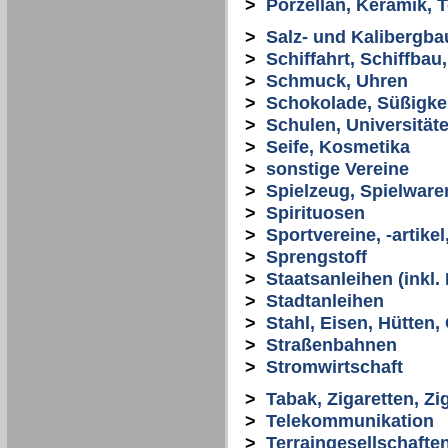
>
Porzellan, Keramik, 
>
Salz- und Kalibergba
>
Schiffahrt, Schiffbau
>
Schmuck, Uhren
>
Schokolade, Süßigke
>
Schulen, Universität
>
Seife, Kosmetika
>
sonstige Vereine
>
Spielzeug, Spielware
>
Spirituosen
>
Sportvereine, -artikel
>
Sprengstoff
>
Staatsanleihen (inkl
>
Stadtanleihen
>
Stahl, Eisen, Hütten,
>
Straßenbahnen
>
Stromwirtschaft
>
Tabak, Zigaretten, Zi
>
Telekommunikation
>
Terraingesellschafte