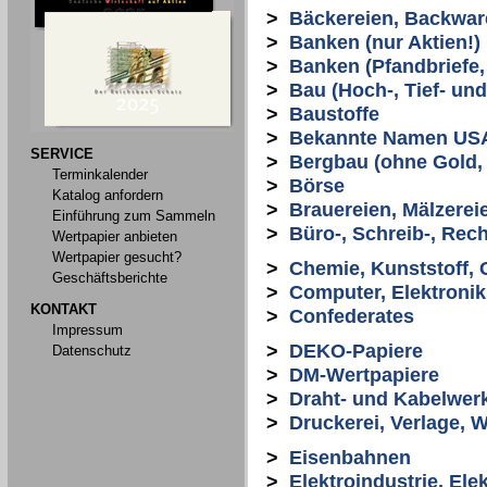
>
Bäckereien, Backwar
>
Banken (nur Aktien!)
>
Banken (Pfandbriefe, 
>
Bau (Hoch-, Tief- un
>
Baustoffe
>
Bekannte Namen US
SERVICE
>
Bergbau (ohne Gold, S
Terminkalender
>
Börse
Katalog anfordern
>
Brauereien, Mälzerei
Einführung zum Sammeln
>
Büro-, Schreib-, Re
Wertpapier anbieten
Wertpapier gesucht?
>
Chemie, Kunststoff,
Geschäftsberichte
>
Computer, Elektronik
KONTAKT
>
Confederates
Impressum
>
DEKO-Papiere
Datenschutz
>
DM-Wertpapiere
>
Draht- und Kabelwer
>
Druckerei, Verlage, 
>
Eisenbahnen
>
Elektroindustrie, El