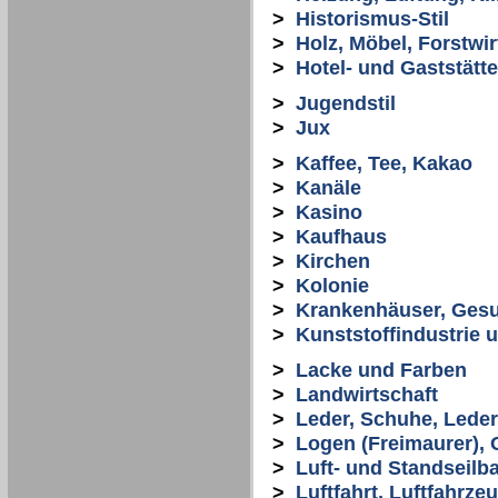
>
Historismus-Stil
>
Holz, Möbel, Forstwir
>
Hotel- und Gaststät
>
Jugendstil
>
Jux
>
Kaffee, Tee, Kakao
>
Kanäle
>
Kasino
>
Kaufhaus
>
Kirchen
>
Kolonie
>
Krankenhäuser, Ges
>
Kunststoffindustrie 
>
Lacke und Farben
>
Landwirtschaft
>
Leder, Schuhe, Lede
>
Logen (Freimaurer), 
>
Luft- und Standseilb
>
Luftfahrt, Luftfahrze