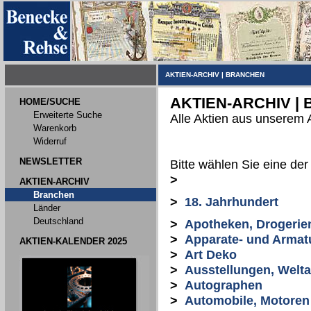
AKTIEN-ARCHIV
|
BRANCHEN
AKTIEN-ARCHIV |
HOME/SUCHE
Erweiterte Suche
Alle Aktien aus unserem 
Warenkorb
Widerruf
NEWSLETTER
Bitte wählen Sie eine de
>
AKTIEN-ARCHIV
Branchen
>
18. Jahrhundert
Länder
Deutschland
>
Apotheken, Drogerie
>
Apparate- und Armat
AKTIEN-KALENDER 2025
>
Art Deko
>
Ausstellungen, Welt
>
Autographen
>
Automobile, Motoren