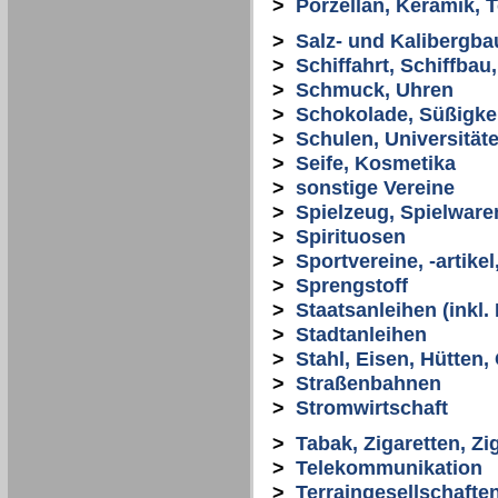
>
Porzellan, Keramik, 
>
Salz- und Kalibergba
>
Schiffahrt, Schiffbau
>
Schmuck, Uhren
>
Schokolade, Süßigke
>
Schulen, Universität
>
Seife, Kosmetika
>
sonstige Vereine
>
Spielzeug, Spielware
>
Spirituosen
>
Sportvereine, -artikel
>
Sprengstoff
>
Staatsanleihen (inkl
>
Stadtanleihen
>
Stahl, Eisen, Hütten,
>
Straßenbahnen
>
Stromwirtschaft
>
Tabak, Zigaretten, Zi
>
Telekommunikation
>
Terraingesellschafte