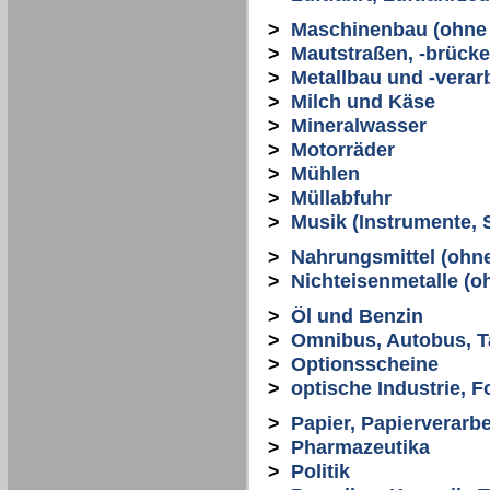
>
Maschinenbau (ohne 
>
Mautstraßen, -brücke
>
Metallbau und -verar
>
Milch und Käse
>
Mineralwasser
>
Motorräder
>
Mühlen
>
Müllabfuhr
>
Musik (Instrumente, S
>
Nahrungsmittel (ohn
>
Nichteisenmetalle (o
>
Öl und Benzin
>
Omnibus, Autobus, T
>
Optionsscheine
>
optische Industrie, F
>
Papier, Papierverarb
>
Pharmazeutika
>
Politik