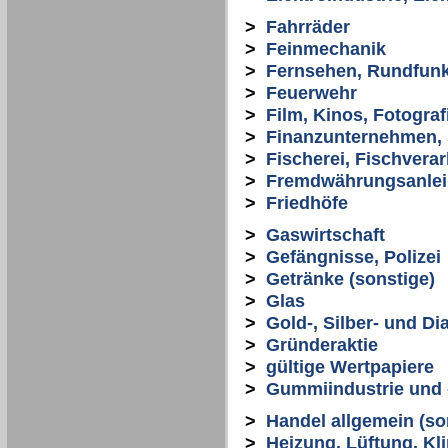
>
Fahrräder
>
Feinmechanik
>
Fernsehen, Rundfun
>
Feuerwehr
>
Film, Kinos, Fotograf
>
Finanzunternehmen, 
>
Fischerei, Fischvera
>
Fremdwährungsanle
>
Friedhöfe
>
Gaswirtschaft
>
Gefängnisse, Polizei
>
Getränke (sonstige)
>
Glas
>
Gold-, Silber- und D
>
Gründeraktie
>
gültige Wertpapiere
>
Gummiindustrie und 
>
Handel allgemein (so
>
Heizung, Lüftung, Kli