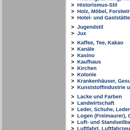
>
Historismus-Stil
>
Holz, Möbel, Forstwir
>
Hotel- und Gaststät
>
Jugendstil
>
Jux
>
Kaffee, Tee, Kakao
>
Kanäle
>
Kasino
>
Kaufhaus
>
Kirchen
>
Kolonie
>
Krankenhäuser, Ges
>
Kunststoffindustrie 
>
Lacke und Farben
>
Landwirtschaft
>
Leder, Schuhe, Lede
>
Logen (Freimaurer), 
>
Luft- und Standseilb
>
Luftfahrt, Luftfahrze