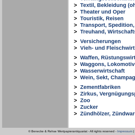
>
Textil, Bekleidung (o
>
Theater und Oper
>
Touristik, Reisen
>
Transport, Spedition,
>
Treuhand, Wirtschaf
>
Versicherungen
>
Vieh- und Fleischwirt
>
Waffen, Rüstungswirt
>
Waggons, Lokomotive
>
Wasserwirtschaft
>
Wein, Sekt, Champag
>
Zementfabriken
>
Zirkus, Vergnügungs
>
Zoo
>
Zucker
>
Zündhölzer, Zündwa
© Benecke & Rehse Wertpapierantiquariat - All rights reserved -
Impressum
|