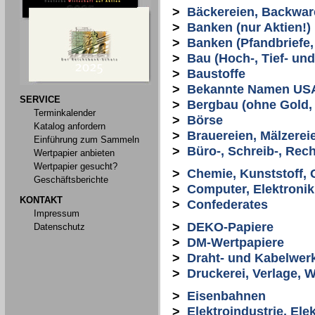
>
Bäckereien, Backwar
>
Banken (nur Aktien!)
>
Banken (Pfandbriefe, 
>
Bau (Hoch-, Tief- un
>
Baustoffe
>
Bekannte Namen US
SERVICE
>
Bergbau (ohne Gold, S
Terminkalender
>
Börse
Katalog anfordern
>
Brauereien, Mälzerei
Einführung zum Sammeln
>
Büro-, Schreib-, Re
Wertpapier anbieten
Wertpapier gesucht?
>
Chemie, Kunststoff,
Geschäftsberichte
>
Computer, Elektronik
KONTAKT
>
Confederates
Impressum
>
DEKO-Papiere
Datenschutz
>
DM-Wertpapiere
>
Draht- und Kabelwer
>
Druckerei, Verlage, 
>
Eisenbahnen
>
Elektroindustrie, El