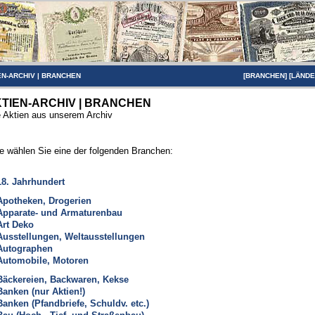
EN-ARCHIV
|
BRANCHEN
[
BRANCHEN
] [
LÄND
TIEN-ARCHIV | BRANCHEN
e Aktien aus unserem Archiv
te wählen Sie eine der folgenden Branchen:
18. Jahrhundert
Apotheken, Drogerien
Apparate- und Armaturenbau
Art Deko
Ausstellungen, Weltausstellungen
Autographen
Automobile, Motoren
Bäckereien, Backwaren, Kekse
Banken (nur Aktien!)
Banken (Pfandbriefe, Schuldv. etc.)