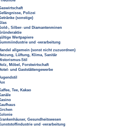
Friedhöfe
Gaswirtschaft
Gefängnisse, Polizei
Getränke (sonstige)
Glas
Gold-, Silber- und Diamantenminen
Gründeraktie
gültige Wertpapiere
Gummiindustrie und -verarbeitung
Handel allgemein (sonst nicht zuzuordnen)
Heizung, Lüftung, Klima, Sanitär
Historismus-Stil
Holz, Möbel, Forstwirtschaft
Hotel- und Gaststättengewerbe
Jugendstil
Jux
Kaffee, Tee, Kakao
Kanäle
Kasino
Kaufhaus
Kirchen
Kolonie
Krankenhäuser, Gesundheitswesen
Kunststoffindustrie und -verarbeitung