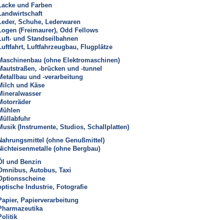
Lacke und Farben
Landwirtschaft
Leder, Schuhe, Lederwaren
Logen (Freimaurer), Odd Fellows
Luft- und Standseilbahnen
Luftfahrt, Luftfahrzeugbau, Flugplätze
Maschinenbau (ohne Elektromaschinen)
Mautstraßen, -brücken und -tunnel
Metallbau und -verarbeitung
Milch und Käse
Mineralwasser
Motorräder
Mühlen
Müllabfuhr
Musik (Instrumente, Studios, Schallplatten)
Nahrungsmittel (ohne Genußmittel)
Nichteisenmetalle (ohne Bergbau)
Öl und Benzin
Omnibus, Autobus, Taxi
Optionsscheine
optische Industrie, Fotografie
Papier, Papierverarbeitung
Pharmazeutika
Politik