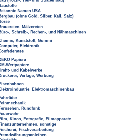
Bau (Hoch-, Tief- und Straßenbau)
Baustoffe
Bekannte Namen USA
Bergbau (ohne Gold, Silber, Kali, Salz)
Börse
Brauereien, Mälzereien
Büro-, Schreib-, Rechen-, und Nähmaschinen
Chemie, Kunststoff, Gummi
Computer, Elektronik
Confederates
DEKO-Papiere
DM-Wertpapiere
Draht- und Kabelwerke
Druckerei, Verlage, Werbung
Eisenbahnen
Elektroindustrie, Elektromaschinenbau
Fahrräder
Feinmechanik
Fernsehen, Rundfunk
Feuerwehr
Film, Kinos, Fotografie, Filmapparate
Finanzunternehmen, sonstige
Fischerei, Fischverarbeitung
Fremdwährungsanleihen