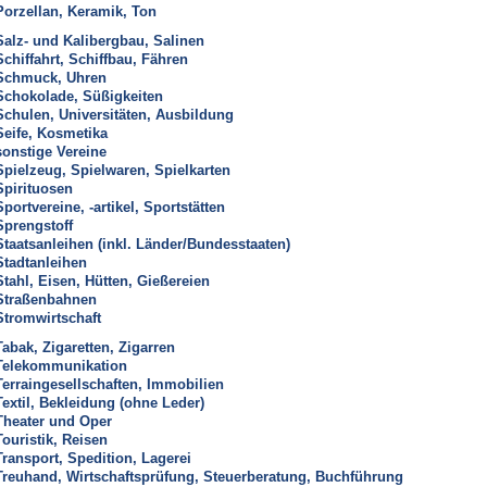
Porzellan, Keramik, Ton
Salz- und Kalibergbau, Salinen
Schiffahrt, Schiffbau, Fähren
Schmuck, Uhren
Schokolade, Süßigkeiten
Schulen, Universitäten, Ausbildung
Seife, Kosmetika
sonstige Vereine
Spielzeug, Spielwaren, Spielkarten
Spirituosen
Sportvereine, -artikel, Sportstätten
Sprengstoff
Staatsanleihen (inkl. Länder/Bundesstaaten)
Stadtanleihen
Stahl, Eisen, Hütten, Gießereien
Straßenbahnen
Stromwirtschaft
Tabak, Zigaretten, Zigarren
Telekommunikation
Terraingesellschaften, Immobilien
Textil, Bekleidung (ohne Leder)
Theater und Oper
Touristik, Reisen
Transport, Spedition, Lagerei
Treuhand, Wirtschaftsprüfung, Steuerberatung, Buchführung