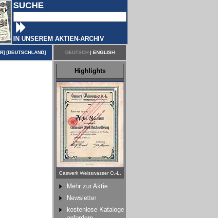
SUCHE
IN UNSEREM AKTIEN-ARCHIV
ER
] [
DEUTSCHLAND
]
DEUTSCH
|
ENGLISH
Highlights
Gaswerk Weisswasser O.-L.
Mehr zur Aktie
Newsletter
kostenlose Kataloge
anfordern