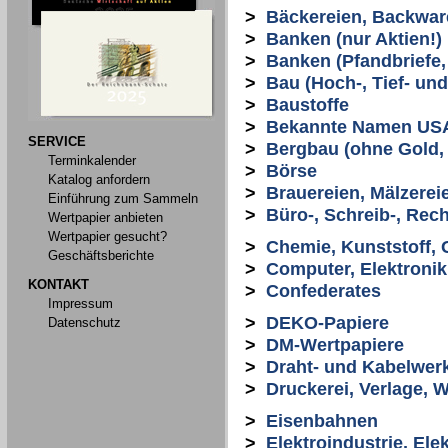
>
Bäckereien, Backwar
>
Banken (nur Aktien!)
>
Banken (Pfandbriefe, 
>
Bau (Hoch-, Tief- un
>
Baustoffe
>
Bekannte Namen US
SERVICE
>
Bergbau (ohne Gold, S
Terminkalender
>
Börse
Katalog anfordern
>
Brauereien, Mälzerei
Einführung zum Sammeln
>
Büro-, Schreib-, Re
Wertpapier anbieten
Wertpapier gesucht?
>
Chemie, Kunststoff,
Geschäftsberichte
>
Computer, Elektronik
KONTAKT
>
Confederates
Impressum
>
DEKO-Papiere
Datenschutz
>
DM-Wertpapiere
>
Draht- und Kabelwer
>
Druckerei, Verlage, 
>
Eisenbahnen
>
Elektroindustrie, El