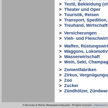
>
Textil, Bekleidung (o
>
Theater und Oper
>
Touristik, Reisen
>
Transport, Spedition,
>
Treuhand, Wirtschaf
>
Versicherungen
>
Vieh- und Fleischwirt
>
Waffen, Rüstungswirt
>
Waggons, Lokomotive
>
Wasserwirtschaft
>
Wein, Sekt, Champag
>
Zementfabriken
>
Zirkus, Vergnügungs
>
Zoo
>
Zucker
>
Zündhölzer, Zündwa
© Benecke & Rehse Wertpapierantiquariat - All rights reserved -
Impressum
|