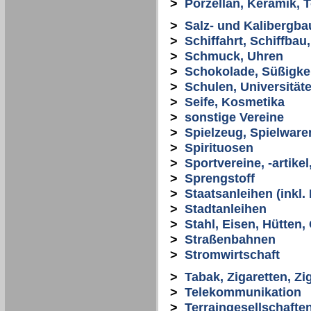
>
Porzellan, Keramik, 
>
Salz- und Kalibergba
>
Schiffahrt, Schiffbau
>
Schmuck, Uhren
>
Schokolade, Süßigke
>
Schulen, Universität
>
Seife, Kosmetika
>
sonstige Vereine
>
Spielzeug, Spielware
>
Spirituosen
>
Sportvereine, -artikel
>
Sprengstoff
>
Staatsanleihen (inkl
>
Stadtanleihen
>
Stahl, Eisen, Hütten,
>
Straßenbahnen
>
Stromwirtschaft
>
Tabak, Zigaretten, Zi
>
Telekommunikation
>
Terraingesellschafte