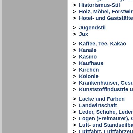
>
Historismus-Stil
>
Holz, Möbel, Forstwir
>
Hotel- und Gaststät
>
Jugendstil
>
Jux
>
Kaffee, Tee, Kakao
>
Kanäle
>
Kasino
>
Kaufhaus
>
Kirchen
>
Kolonie
>
Krankenhäuser, Ges
>
Kunststoffindustrie 
>
Lacke und Farben
>
Landwirtschaft
>
Leder, Schuhe, Lede
>
Logen (Freimaurer), 
>
Luft- und Standseilb
>
Luftfahrt, Luftfahrze