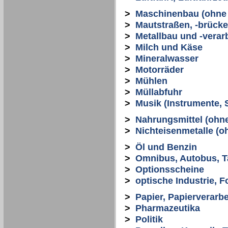
>
Maschinenbau (ohne 
>
Mautstraßen, -brücke
>
Metallbau und -verar
>
Milch und Käse
>
Mineralwasser
>
Motorräder
>
Mühlen
>
Müllabfuhr
>
Musik (Instrumente, S
>
Nahrungsmittel (ohn
>
Nichteisenmetalle (o
>
Öl und Benzin
>
Omnibus, Autobus, T
>
Optionsscheine
>
optische Industrie, F
>
Papier, Papierverarb
>
Pharmazeutika
>
Politik