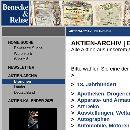
AKTIEN-ARCHIV
|
BRANCHEN
AKTIEN-ARCHIV |
HOME/SUCHE
Erweiterte Suche
Alle Aktien aus unserem 
Warenkorb
Widerruf
NEWSLETTER
Bitte wählen Sie eine de
>
AKTIEN-ARCHIV
Branchen
>
18. Jahrhundert
Länder
Deutschland
>
Apotheken, Drogerie
>
Apparate- und Armat
AKTIEN-KALENDER 2025
>
Art Deko
>
Ausstellungen, Welt
>
Autographen
>
Automobile, Motoren