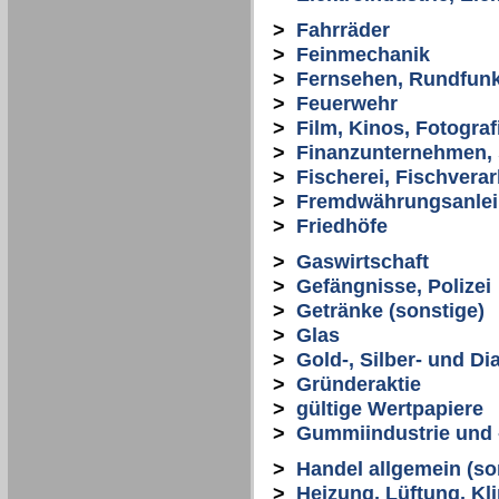
>
Fahrräder
>
Feinmechanik
>
Fernsehen, Rundfun
>
Feuerwehr
>
Film, Kinos, Fotograf
>
Finanzunternehmen, 
>
Fischerei, Fischvera
>
Fremdwährungsanle
>
Friedhöfe
>
Gaswirtschaft
>
Gefängnisse, Polizei
>
Getränke (sonstige)
>
Glas
>
Gold-, Silber- und D
>
Gründeraktie
>
gültige Wertpapiere
>
Gummiindustrie und 
>
Handel allgemein (so
>
Heizung, Lüftung, Kli