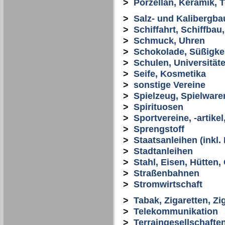
>
Porzellan, Keramik, 
>
Salz- und Kalibergba
>
Schiffahrt, Schiffbau
>
Schmuck, Uhren
>
Schokolade, Süßigke
>
Schulen, Universität
>
Seife, Kosmetika
>
sonstige Vereine
>
Spielzeug, Spielware
>
Spirituosen
>
Sportvereine, -artikel
>
Sprengstoff
>
Staatsanleihen (inkl
>
Stadtanleihen
>
Stahl, Eisen, Hütten,
>
Straßenbahnen
>
Stromwirtschaft
>
Tabak, Zigaretten, Zi
>
Telekommunikation
>
Terraingesellschafte