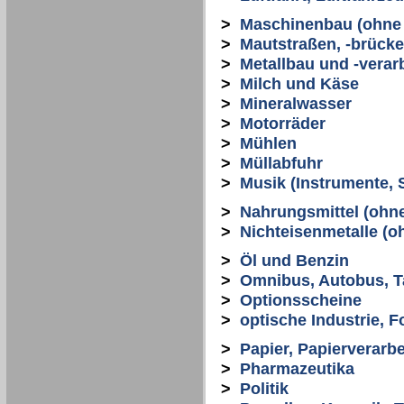
>
Maschinenbau (ohne 
>
Mautstraßen, -brücke
>
Metallbau und -verar
>
Milch und Käse
>
Mineralwasser
>
Motorräder
>
Mühlen
>
Müllabfuhr
>
Musik (Instrumente, S
>
Nahrungsmittel (ohn
>
Nichteisenmetalle (o
>
Öl und Benzin
>
Omnibus, Autobus, T
>
Optionsscheine
>
optische Industrie, F
>
Papier, Papierverarb
>
Pharmazeutika
>
Politik