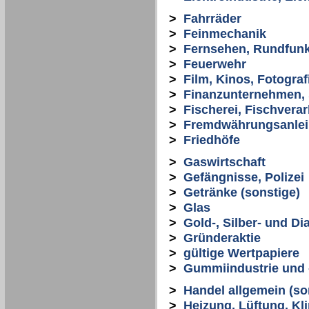
>
Fahrräder
>
Feinmechanik
>
Fernsehen, Rundfun
>
Feuerwehr
>
Film, Kinos, Fotograf
>
Finanzunternehmen, 
>
Fischerei, Fischvera
>
Fremdwährungsanle
>
Friedhöfe
>
Gaswirtschaft
>
Gefängnisse, Polizei
>
Getränke (sonstige)
>
Glas
>
Gold-, Silber- und D
>
Gründeraktie
>
gültige Wertpapiere
>
Gummiindustrie und 
>
Handel allgemein (so
>
Heizung, Lüftung, Kli