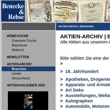
AKTIEN-ARCHIV
|
BRANCHEN
AKTIEN-ARCHIV |
HOME/SUCHE
Erweiterte Suche
Alle Aktien aus unserem 
Warenkorb
Widerruf
NEWSLETTER
Bitte wählen Sie eine de
>
AKTIEN-ARCHIV
Branchen
>
18. Jahrhundert
Länder
Deutschland
>
Apotheken, Drogerie
>
Apparate- und Armat
AKTIEN-KALENDER 2025
>
Art Deko
>
Ausstellungen, Welt
>
Autographen
>
Automobile, Motoren