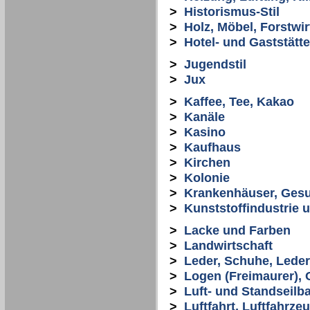
>
Historismus-Stil
>
Holz, Möbel, Forstwir
>
Hotel- und Gaststät
>
Jugendstil
>
Jux
>
Kaffee, Tee, Kakao
>
Kanäle
>
Kasino
>
Kaufhaus
>
Kirchen
>
Kolonie
>
Krankenhäuser, Ges
>
Kunststoffindustrie 
>
Lacke und Farben
>
Landwirtschaft
>
Leder, Schuhe, Lede
>
Logen (Freimaurer), 
>
Luft- und Standseilb
>
Luftfahrt, Luftfahrze