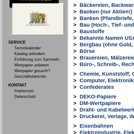
>
Bäckereien, Backwar
>
Banken (nur Aktien!)
>
Banken (Pfandbriefe, 
>
Bau (Hoch-, Tief- un
>
Baustoffe
>
Bekannte Namen US
SERVICE
>
Bergbau (ohne Gold, S
Terminkalender
>
Börse
Katalog anfordern
>
Brauereien, Mälzerei
Einführung zum Sammeln
>
Büro-, Schreib-, Re
Wertpapier anbieten
Wertpapier gesucht?
>
Chemie, Kunststoff,
Geschäftsberichte
>
Computer, Elektronik
KONTAKT
>
Confederates
Impressum
>
DEKO-Papiere
Datenschutz
>
DM-Wertpapiere
>
Draht- und Kabelwer
>
Druckerei, Verlage, 
>
Eisenbahnen
>
Elektroindustrie, El