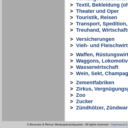
>
Textil, Bekleidung (o
>
Theater und Oper
>
Touristik, Reisen
>
Transport, Spedition,
>
Treuhand, Wirtschaf
>
Versicherungen
>
Vieh- und Fleischwirt
>
Waffen, Rüstungswirt
>
Waggons, Lokomotive
>
Wasserwirtschaft
>
Wein, Sekt, Champag
>
Zementfabriken
>
Zirkus, Vergnügungs
>
Zoo
>
Zucker
>
Zündhölzer, Zündwa
© Benecke & Rehse Wertpapierantiquariat - All rights reserved -
Impressum
|