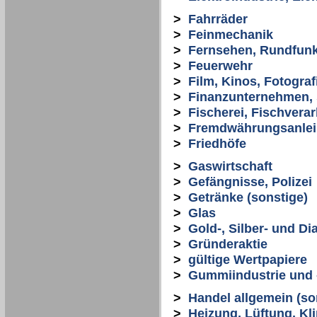
>
Fahrräder
>
Feinmechanik
>
Fernsehen, Rundfun
>
Feuerwehr
>
Film, Kinos, Fotograf
>
Finanzunternehmen, 
>
Fischerei, Fischvera
>
Fremdwährungsanle
>
Friedhöfe
>
Gaswirtschaft
>
Gefängnisse, Polizei
>
Getränke (sonstige)
>
Glas
>
Gold-, Silber- und D
>
Gründeraktie
>
gültige Wertpapiere
>
Gummiindustrie und 
>
Handel allgemein (so
>
Heizung, Lüftung, Kli