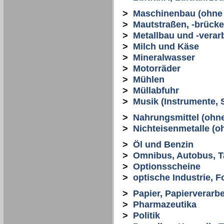
>
Maschinenbau (ohne 
>
Mautstraßen, -brücke
>
Metallbau und -verar
>
Milch und Käse
>
Mineralwasser
>
Motorräder
>
Mühlen
>
Müllabfuhr
>
Musik (Instrumente, S
>
Nahrungsmittel (ohn
>
Nichteisenmetalle (o
>
Öl und Benzin
>
Omnibus, Autobus, T
>
Optionsscheine
>
optische Industrie, F
>
Papier, Papierverarb
>
Pharmazeutika
>
Politik