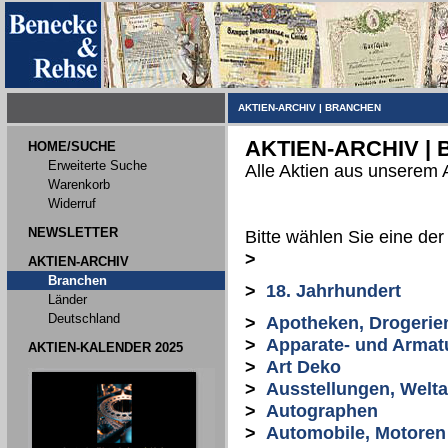
AKTIEN-ARCHIV
|
BRANCHEN
AKTIEN-ARCHIV |
HOME/SUCHE
Erweiterte Suche
Alle Aktien aus unserem 
Warenkorb
Widerruf
NEWSLETTER
Bitte wählen Sie eine de
>
AKTIEN-ARCHIV
Branchen
>
18. Jahrhundert
Länder
Deutschland
>
Apotheken, Drogerie
>
Apparate- und Armat
AKTIEN-KALENDER 2025
>
Art Deko
>
Ausstellungen, Welt
>
Autographen
>
Automobile, Motoren