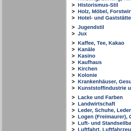
>
Historismus-Stil
>
Holz, Möbel, Forstwir
>
Hotel- und Gaststät
>
Jugendstil
>
Jux
>
Kaffee, Tee, Kakao
>
Kanäle
>
Kasino
>
Kaufhaus
>
Kirchen
>
Kolonie
>
Krankenhäuser, Ges
>
Kunststoffindustrie 
>
Lacke und Farben
>
Landwirtschaft
>
Leder, Schuhe, Lede
>
Logen (Freimaurer), 
>
Luft- und Standseilb
>
Luftfahrt, Luftfahrze