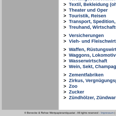
>
Textil, Bekleidung (o
>
Theater und Oper
>
Touristik, Reisen
>
Transport, Spedition,
>
Treuhand, Wirtschaf
>
Versicherungen
>
Vieh- und Fleischwirt
>
Waffen, Rüstungswirt
>
Waggons, Lokomotive
>
Wasserwirtschaft
>
Wein, Sekt, Champag
>
Zementfabriken
>
Zirkus, Vergnügungs
>
Zoo
>
Zucker
>
Zündhölzer, Zündwa
© Benecke & Rehse Wertpapierantiquariat - All rights reserved -
Impressum
|