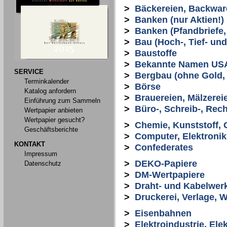
>
Bäckereien, Backwar
>
Banken (nur Aktien!)
>
Banken (Pfandbriefe, 
>
Bau (Hoch-, Tief- un
>
Baustoffe
>
Bekannte Namen US
SERVICE
>
Bergbau (ohne Gold, S
Terminkalender
>
Börse
Katalog anfordern
>
Brauereien, Mälzerei
Einführung zum Sammeln
>
Büro-, Schreib-, Re
Wertpapier anbieten
Wertpapier gesucht?
>
Chemie, Kunststoff,
Geschäftsberichte
>
Computer, Elektronik
KONTAKT
>
Confederates
Impressum
>
DEKO-Papiere
Datenschutz
>
DM-Wertpapiere
>
Draht- und Kabelwer
>
Druckerei, Verlage, 
>
Eisenbahnen
>
Elektroindustrie, El