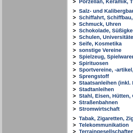
>
Porzellan, Keramik, 
>
Salz- und Kalibergba
>
Schiffahrt, Schiffbau
>
Schmuck, Uhren
>
Schokolade, Süßigke
>
Schulen, Universität
>
Seife, Kosmetika
>
sonstige Vereine
>
Spielzeug, Spielware
>
Spirituosen
>
Sportvereine, -artikel
>
Sprengstoff
>
Staatsanleihen (inkl
>
Stadtanleihen
>
Stahl, Eisen, Hütten,
>
Straßenbahnen
>
Stromwirtschaft
>
Tabak, Zigaretten, Zi
>
Telekommunikation
>
Terraingesellschafte