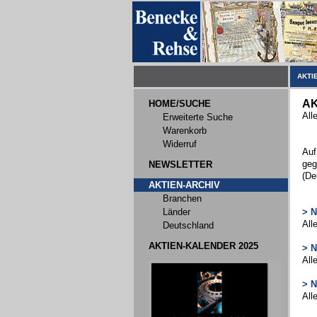
AKTI
AK
HOME/SUCHE
All
Erweiterte Suche
Warenkorb
Widerruf
Auf
geg
NEWSLETTER
(De
AKTIEN-ARCHIV
Branchen
Länder
> 
All
Deutschland
AKTIEN-KALENDER 2025
> 
All
> 
All