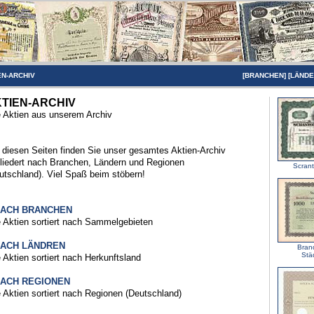
EN-ARCHIV
[
BRANCHEN
] [
LÄND
TIEN-ARCHIV
e Aktien aus unserem Archiv
 diesen Seiten finden Sie unser gesamtes Aktien-Archiv
liedert nach Branchen, Ländern und Regionen
Scrant
utschland). Viel Spaß beim stöbern!
NACH BRANCHEN
e Aktien sortiert nach Sammelgebieten
NACH LÄNDREN
Bran
Stä
e Aktien sortiert nach Herkunftsland
NACH REGIONEN
e Aktien sortiert nach Regionen (Deutschland)