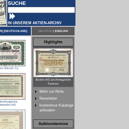
SUCHE
IN UNSEREM AKTIEN-ARCHIV
ER
] [
DEUTSCHLAND
]
DEUTSCH
|
ENGLISH
Highlights
on Electric Co.
Boden-AG am Amtsgericht
Pankow
Mehr zur Aktie
Newsletter
denburgische
dtebahn-AG
kostenlose Kataloge
anfordern
Auktionstermine