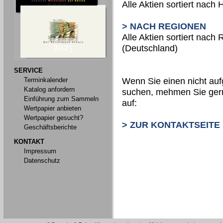
Alle Aktien sortiert nach 
> NACH REGIONEN
Alle Aktien sortiert nach
(Deutschland)
SERVICE
Terminkalender
Wenn Sie einen nicht aufg
Katalog anfordern
suchen, mehmen Sie gern
Einführung zum Sammeln
auf:
Wertpapier anbieten
Wertpapier gesucht?
> ZUR KONTAKTSEITE
Geschäftsberichte
KONTAKT
Impressum
Datenschutz