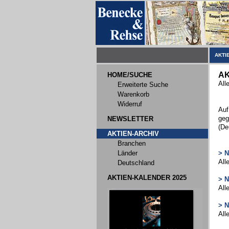
AKTI
AK
HOME/SUCHE
All
Erweiterte Suche
Warenkorb
Widerruf
Auf
geg
NEWSLETTER
(De
AKTIEN-ARCHIV
Branchen
Länder
> 
All
Deutschland
AKTIEN-KALENDER 2025
> 
All
> 
All