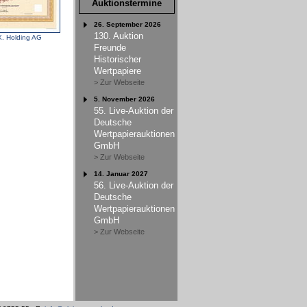
Auktionstermine
26. September 2026
130. Auktion
X. Holding AG
Freunde
Historischer
Wertpapiere
> Zur Webseite
5. November 2026
55. Live-Auktion der
Deutsche
Wertpapierauktionen
GmbH
> Zur Webseite
14. Januar 2027
56. Live-Auktion der
Deutsche
Wertpapierauktionen
GmbH
> Zur Webseite