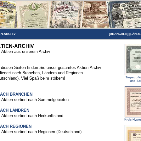
EN-ARCHIV
[
BRANCHEN
] [
LÄND
TIEN-ARCHIV
e Aktien aus unserem Archiv
 diesen Seiten finden Sie unser gesamtes Aktien-Archiv
liedert nach Branchen, Ländern und Regionen
Torpedo-W
utschland). Viel Spaß beim stöbern!
und Sc
NACH BRANCHEN
e Aktien sortiert nach Sammelgebieten
NACH LÄNDREN
e Aktien sortiert nach Herkunftsland
Kreis-Hypo
NACH REGIONEN
e Aktien sortiert nach Regionen (Deutschland)