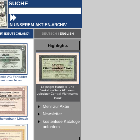
SUCHE
IN UNSEREM AKTIEN-ARCHIV
ER
] [
DEUTSCHLAND
]
DEUTSCH
|
ENGLISH
Highlights
erke AG Fahrräder
hreibmaschinen
Leipziger Handels- und
Verkehrs-Bank AG vorm.
Leipziger Central-Viehmarkts-
Bank
Mehr zur Aktie
Newsletter
thekenbank Lörrach
kostenlose Kataloge
anfordern