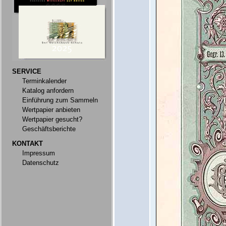
SERVICE
Terminkalender
Katalog anfordern
Einführung zum Sammeln
Wertpapier anbieten
Wertpapier gesucht?
Geschäftsberichte
KONTAKT
Impressum
Datenschutz