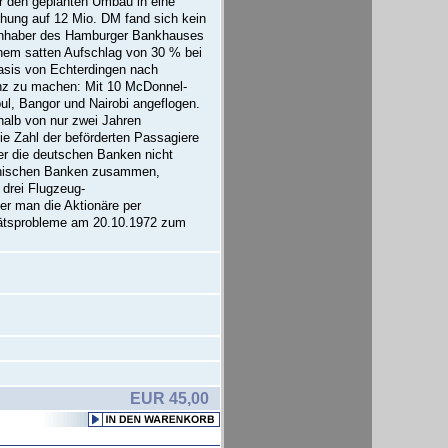
ür den geplanten Umbau in eine
höhung auf 12 Mio. DM fand sich kein
tinhaber des Hamburger Bankhauses
einem satten Aufschlag von 30 % bei
Basis von Echterdingen nach
enz zu machen: Mit 10 McDonnel-
l, Bangor und Nairobi angeflogen.
alb von nur zwei Jahren
 Zahl der beförderten Passagiere
er die deutschen Banken nicht
kanischen Banken zusammen,
drei Flugzeug-
er man die Aktionäre per
itätsprobleme am 20.10.1972 zum
EUR 45,00