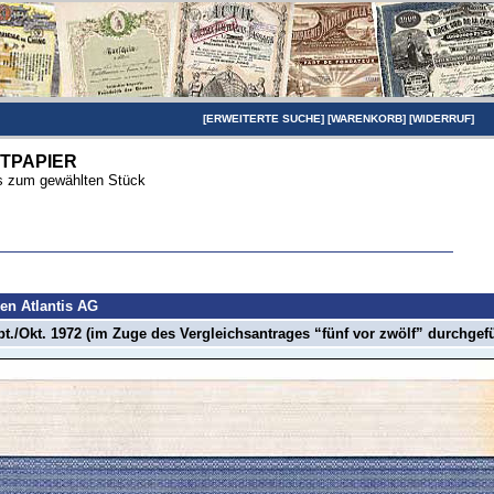
[
ERWEITERTE SUCHE
] [
WARENKORB
] [
WIDERRUF
]
TPAPIER
ils zum gewählten Stück
en Atlantis AG
./Okt. 1972 (im Zuge des Vergleichsantrages “fünf vor zwölf” durchgefü