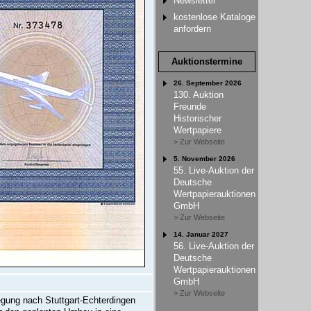
Newsletter
kostenlose Kataloge
anfordern
Auktionstermine
26. September 2026
130. Auktion
Freunde
Historischer
Wertpapiere
> Zur Webseite
5. November 2026
55. Live-Auktion der
Deutsche
Wertpapierauktionen
GmbH
> Zur Webseite
14. Januar 2027
56. Live-Auktion der
Deutsche
Wertpapierauktionen
GmbH
> Zur Webseite
egung nach Stuttgart-Echterdingen