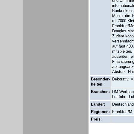
und Umfirmie
internationa
Bankenkonso
Möhle, die 1
rd. 7000 Kle
Frankfurt/Ma
Douglas-Mas
Zudem konnt
verzehnfach
auf fast 400
mitspielten
außerdem en
Finanzierung
Zeitungsanze
Absturz: Nac
Besonder-
Dekorativ, V
heiten:
Branchen:
DM-Wertpapi
Luftfahrt, Lu
Länder:
Deutschland
Regionen:
Frankfurt/M.
Preis: