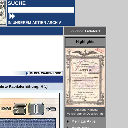
SUCHE
IN UNSEREM AKTIEN-ARCHIV
DEUTSCH
|
ENGLISH
Highlights
hrte Kapitalerhöhung, R 5).
Preußische National
Versicherungs Gesellschaft
Mehr zur Aktie