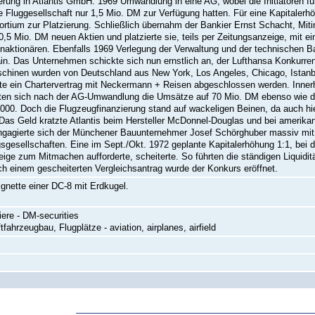
rung in Atlantis GmbH. 1969 Umwandlung in eine AG, wobei die Initiatoren f
le Fluggesellschaft nur 1,5 Mio. DM zur Verfügung hatten. Für eine Kapitaler
rtium zur Platzierung. Schließlich übernahm der Bankier Ernst Schacht, Mi
0,5 Mio. DM neuen Aktien und platzierte sie, teils per Zeitungsanzeige, mit 
inaktionären. Ebenfalls 1969 Verlegung der Verwaltung und der technischen 
in. Das Unternehmen schickte sich nun ernstlich an, der Lufthansa Konkurr
chinen wurden von Deutschland aus New York, Los Angeles, Chicago, Istanbu
e ein Chartervertrag mit Neckermann + Reisen abgeschlossen werden. Innerh
ten sich nach der AG-Umwandlung die Umsätze auf 70 Mio. DM ebenso wie die
.000. Doch die Flugzeugfinanzierung stand auf wackeligen Beinen, da auch hi
. Das Geld kratzte Atlantis beim Hersteller McDonnel-Douglas und bei ameri
gagierte sich der Münchener Bauunternehmer Josef Schörghuber massiv mit 
sgesellschaften. Eine im Sept./Okt. 1972 geplante Kapitalerhöhung 1:1, bei d
ige zum Mitmachen aufforderte, scheiterte. So führten die ständigen Liquid
h einem gescheiterten Vergleichsantrag wurde der Konkurs eröffnet.
ignette einer DC-8 mit Erdkugel.
ere - DM-securities
ftfahrzeugbau, Flugplätze - aviation, airplanes, airfield