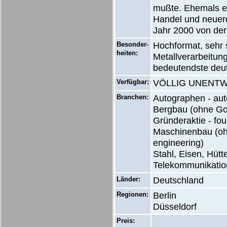
mußte. Ehemals ei
Handel und neuer
Jahr 2000 von der
Besonder-
Hochformat, sehr 
heiten:
Metallverarbeitun
bedeutendste deut
Verfügbar:
VÖLLIG UNENTWER
Branchen:
Autographen - au
Bergbau (ohne Gold
Gründeraktie - fo
Maschinenbau (ohn
engineering)
Stahl, Eisen, Hütte
Telekommunikatio
Länder:
Deutschland
Regionen:
Berlin
Düsseldorf
Preis: