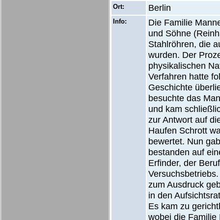
Ort:
Berlin
Info:
Die Familie Mann
und Söhne (Reinha
Stahlröhren, die a
wurden. Der Prozes
physikalischen Na
Verfahren hatte fo
Geschichte überlie
besuchte das Man
und kam schließli
zur Antwort auf di
Haufen Schrott war
bewertet. Nun gab
bestanden auf ein
Erfinder, der Ber
Versuchsbetriebs
zum Ausdruck gebr
in den Aufsichtsr
Es kam zu gerichtl
wobei die Familie