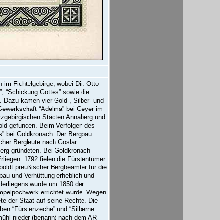
im Fichtelgebirge, wobei Dir. Otto
, “Schickung Gottes” sowie die
. Dazu kamen vier Gold-, Silber- und
Gewerkschaft “Adelma” bei Geyer im
rzgebirgischen Städten Annaberg und
old gefunden. Beim Verfolgen des
s” bei Goldkronach. Der Bergbau
cher Bergleute nach Goslar
erg gründeten. Bei Goldkronach
iegen. 1792 fielen die Fürstentümer
oldt preußischer Bergbeamter für die
bbau und Verhüttung erheblich und
ederliegens wurde um 1850 der
mpelpochwerk errichtet wurde. Wegen
ete der Staat auf seine Rechte. Die
uben “Fürstenzeche” und “Silberne
mühl nieder (benannt nach dem AR-