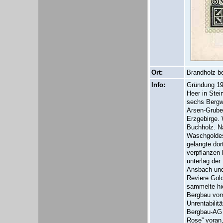
Ort:
Brandholz b
Info:
Gründung 192
Heer in Stei
sechs Bergwe
Arsen-Grube
Erzgebirge. 
Buchholz. N
Waschgoldes 
gelangte dor
verpflanzen
unterlag der
Ansbach und
Reviere Gold
sammelte hie
Bergbau vom
Unrentabilit
Bergbau-AG “
Rose” voran