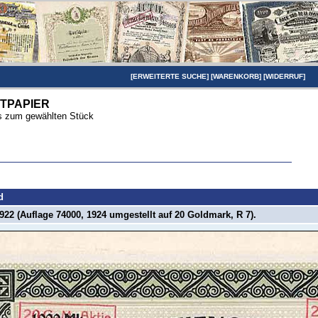
[
ERWEITERTE SUCHE
] [
WARENKORB
] [
WIDERRUF
]
TPAPIER
ils zum gewählten Stück
d
922 (Auflage 74000, 1924 umgestellt auf 20 Goldmark, R 7).