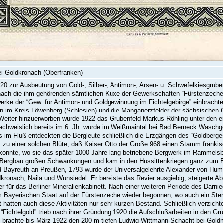
ei Goldkronach (Oberfranken)
0 zur Ausbeutung von Gold-, Silber-, Antimon-, Arsen- u. Schwefelkiesgruben 
nach die ihm gehörenden sämtlichen Kuxe der Gewerkschaften “Fürstenzeche”
rke der “Gew. für Antimon- und Goldgewinnung im Fichtelgebirge” einbrachte
n im Kreis Löwenberg (Schlesien) und die Manganerzfelder der sächsischen 
Weiter hinzuerworben wurde 1922 das Grubenfeld Markus Röhling unter den e
achweislich bereits im 6. Jh. wurde im Weißmaintal bei Bad Berneck Waschg
im Fluß entdeckten die Bergleute schließlich die Erzgängen des “Goldberge
t zu einer solchen Blüte, daß Kaiser Otto der Große 968 einen Stamm fränkis
 konnte, wo sie das später 1000 Jahre lang betriebene Bergwerk im Rammelsb
 Bergbau großen Schwankungen und kam in den Hussittenkriegen ganz zum Erl
 Bayreuth an Preußen, 1793 wurde der Universalgelehrte Alexander von Humb
kronach, Naila und Wunsiedel. Er bereiste das Revier ausgiebig, steigerte A
r für das Berliner Mineralienkabinett. Nach einer weiteren Periode des Darni
 Bayerischen Staat auf der Fürstenzeche wieder begonnen, wo auch ein Ste
ät hatten auch diese Aktivitäten nur sehr kurzen Bestand. Schließlich verzicht
Fichtelgold” trieb nach ihrer Gründung 1920 die Aufschlußarbeiten in den Gr
, brachte bis März 1922 den 200 m tiefen Ludwig-Wittmann-Schacht bei Gold