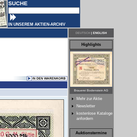
SUCHE
IN UNSEREM AKTIEN-ARCHIV
DEUTSCH
|
ENGLISH
Highlights
Brauerei Bodenstein AG
Mehr zur Aktie
Newsletter
kostenlose Kataloge
anfordern
Auktionstermine