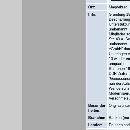
Ort:
Magdeburg
Info:
Gründung 19
Beschaffung
Unterstützun
umbenannt in
Mitglieder s
Str. 40 a. S
umbenannt i
eGmbH” durc
Unterlagen v
10 wieder er
umquartiert
Bestehen 196
DDR-Zeiten 
“Genossensc
nun der Aufs
Wende zum 1
Modernisieru
Verschmelzun
Besonder-
Originalunte
heiten:
Branchen:
Banken (nur 
Länder:
Deutschland