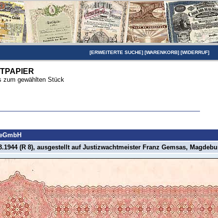
[
ERWEITERTE SUCHE
] [
WARENKORB
] [
WIDERRUF
]
TPAPIER
ils zum gewählten Stück
 eGmbH
3.1944 (R 8), ausgestellt auf Justizwachtmeister Franz Gemsas, Magdebu