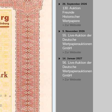
26. September 2026
130. Auktion
Freunde
Historischer
Wertpapiere
> Zur Webseite
5. November 2026
55. Live-Auktion der
Deutsche
Wertpapierauktionen
GmbH
> Zur Webseite
14. Januar 2027
56. Live-Auktion der
Deutsche
Wertpapierauktionen
GmbH
> Zur Webseite