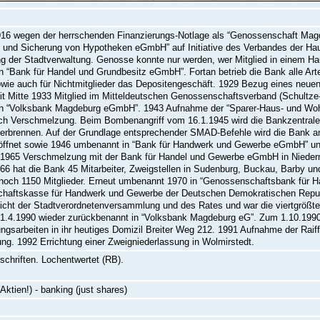
16 wegen der herrschenden Finanzierungs-Notlage als “Genossenschaft Magd
 und Sicherung von Hypotheken eGmbH” auf Initiative des Verbandes der Ha
g der Stadtverwaltung. Genosse konnte nur werden, wer Mitglied in einem Ha
 “Bank für Handel und Grundbesitz eGmbH”. Fortan betrieb die Bank alle Art
owie auch für Nichtmitglieder das Depositengeschäft. 1929 Bezug eines neue
eit Mitte 1933 Mitglied im Mitteldeutschen Genossenschaftsverband (Schultze
n “Volksbank Magdeburg eGmbH”. 1943 Aufnahme der “Sparer-Haus- und W
h Verschmelzung. Beim Bombenangriff vom 16.1.1945 wird die Bankzentrale w
erbrennen. Auf der Grundlage entsprechender SMAD-Befehle wird die Bank am
öffnet sowie 1946 umbenannt in “Bank für Handwerk und Gewerbe eGmbH” und 
. 1965 Verschmelzung mit der Bank für Handel und Gewerbe eGmbH in Niedern
6 hat die Bank 45 Mitarbeiter, Zweigstellen in Sudenburg, Buckau, Barby u
noch 1150 Mitglieder. Erneut umbenannt 1970 in “Genossenschaftsbank für 
haftskasse für Handwerk und Gewerbe der Deutschen Demokratischen Republ
icht der Stadtverordnetenversammlung und des Rates und war die viertgrößte 
.4.1990 wieder zurückbenannt in “Volksbank Magdeburg eG”. Zum 1.10.1990
ngsarbeiten in ihr heutiges Domizil Breiter Weg 212. 1991 Aufnahme der Ra
g. 1992 Errichtung einer Zweigniederlassung in Wolmirstedt.
rschriften. Lochentwertet (RB).
Aktien!) - banking (just shares)