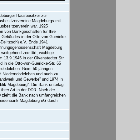
eburger Hausbesitzer zur
usbesitzervereine Magdeburgs mit
usbesitzerverein war. 1925
en von Bankgeschäften für Ihre
n Gebäudes in der Otto-von-Guericke-
-Delitzsch) e.V. Ende 1941
ohnungsgenossenschaft Magdeburg
eitgehend zerstört, wichtige
 13.9.1945 in der Olvenstedter Str.
in die Otto-von-Guericke-Str. 65
dodeleben. Beim 50-jährigen
nd Niederndodeleben und auch zu
Handwerk und Gewerbe” und 1974 in
ik Magdeburg”. Die Bank unterlag
ihrer Art in der DDR. Nach der
 zieht die Bank nach umfangreichen
iffeisenbank Magdeburg eG durch