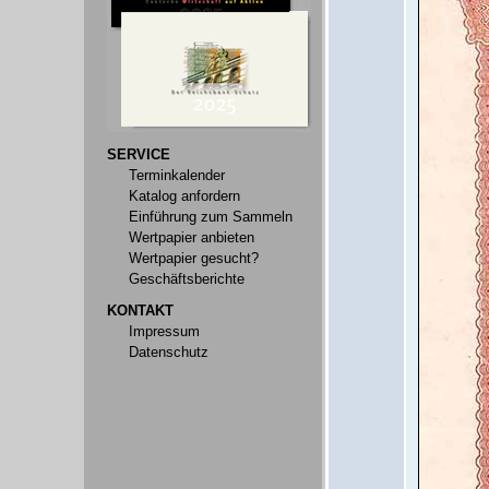
SERVICE
Terminkalender
Katalog anfordern
Einführung zum Sammeln
Wertpapier anbieten
Wertpapier gesucht?
Geschäftsberichte
KONTAKT
Impressum
Datenschutz