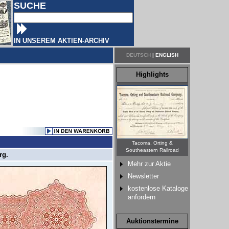
SUCHE
IN UNSEREM AKTIEN-ARCHIV
DEUTSCH
|
ENGLISH
Highlights
Tacoma, Orting &
Southeastern Railroad
rg.
Mehr zur Aktie
Newsletter
kostenlose Kataloge
anfordern
Auktionstermine