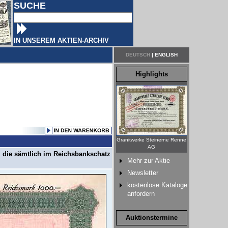
SUCHE
IN UNSEREM AKTIEN-ARCHIV
DEUTSCH
|
ENGLISH
Highlights
Granitwerke Steinerne Renne
AG
 die sämtlich im Reichsbankschatz
Mehr zur Aktie
Newsletter
kostenlose Kataloge
anfordern
Auktionstermine