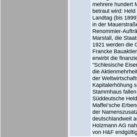
mehrere hundert M
betraut wird: Hel
Landtag (bis 1899
in der Mauerstra
Renommier-Aufträg
Marstall, die Staa
1921 werden die G
Francke Bauaktien
erwirbt die finanz
"Schlesische Eisen
die Aktienmehrheit
der Weltwirtschaf
Kapitalerhöhung s
Stammhaus fallen 
Süddeutsche Held
Maffei’sche Erben
der Namenszusatz 
deutschlandweit au
Holzmann AG nahez
von H&F endgültig