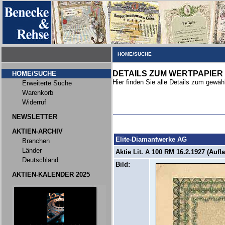
HOME/SUCHE
DETAILS ZUM WERTPAPIER
HOME/SUCHE
Hier finden Sie alle Details zum gewäh
Erweiterte Suche
Warenkorb
Widerruf
NEWSLETTER
AKTIEN-ARCHIV
Elite-Diamantwerke AG
Branchen
Länder
Aktie Lit. A 100 RM 16.2.1927 (Aufl
Deutschland
Bild:
AKTIEN-KALENDER 2025