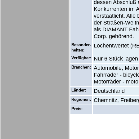
dessen Abschluß O
Konkurrenten im A
verstaatlicht. Al
der Straßen-Weltm
als DIAMANT Fahrr
Corp. gehörend.
Besonder-
Lochentwertet (RB
heiten:
Verfügbar:
Nur 6 Stück lagen
Branchen:
Automobile, Motor
Fahrräder - bicycl
Motorräder - moto
Länder:
Deutschland
Regionen:
Chemnitz, Freiber
Preis: