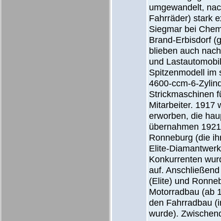
umgewandelt, nac
Fahrräder) stark 
Siegmar bei Chem
Brand-Erbisdorf (
blieben auch nach
und Lastautomobil
Spitzenmodell im 
4600-ccm-6-Zylin
Strickmaschinen f
Mitarbeiter. 1917
erworben, die haup
übernahmen 1921 f
Ronneburg (die ih
Elite-Diamantwerk
Konkurrenten wur
auf. Anschließen
(Elite) und Ronne
Motorradbau (ab 1
den Fahrradbau (i
wurde). Zwischend