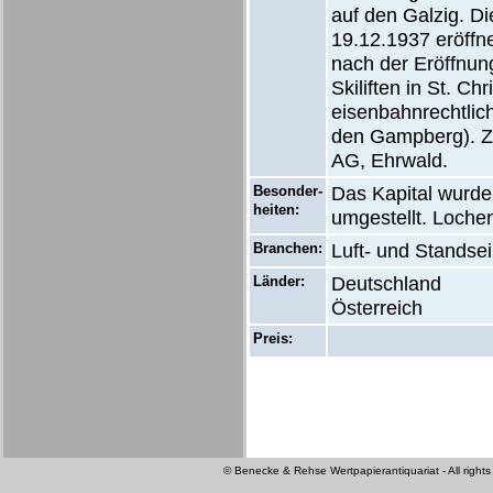
auf den Galzig. D
19.12.1937 eröffne
nach der Eröffnun
Skiliften in St. C
eisenbahnrechtlic
den Gampberg). Zu
AG, Ehrwald.
Besonder-
Das Kapital wurde
heiten:
umgestellt. Lochen
Branchen:
Luft- und Standsei
Länder:
Deutschland
Österreich
Preis:
© Benecke & Rehse Wertpapierantiquariat - All rights