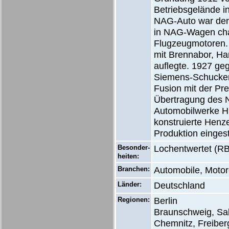
Betriebsgelände i
NAG-Auto war der 
in NAG-Wagen cha
Flugzeugmotoren. 
mit Brennabor, Ha
auflegte. 1927 g
Siemens-Schuckert
Fusion mit der P
Übertragung des N
Automobilwerke H
konstruierte Henz
Produktion eingeste
Besonder-
Lochentwertet (RB
heiten:
Branchen:
Automobile, Motor
Länder:
Deutschland
Regionen:
Berlin
Braunschweig, Sal
Chemnitz, Freiber