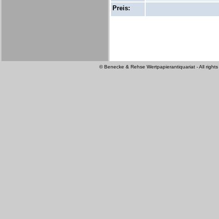
Preis:
© Benecke & Rehse Wertpapierantiquariat - All rights