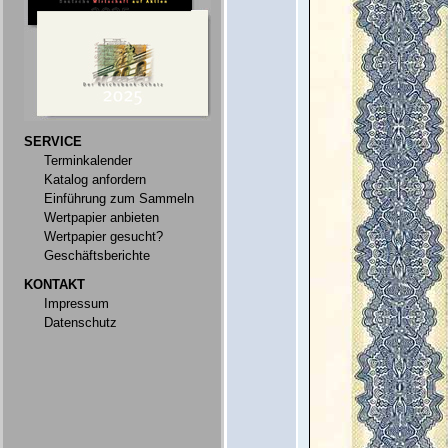
SERVICE
Terminkalender
Katalog anfordern
Einführung zum Sammeln
Wertpapier anbieten
Wertpapier gesucht?
Geschäftsberichte
KONTAKT
Impressum
Datenschutz