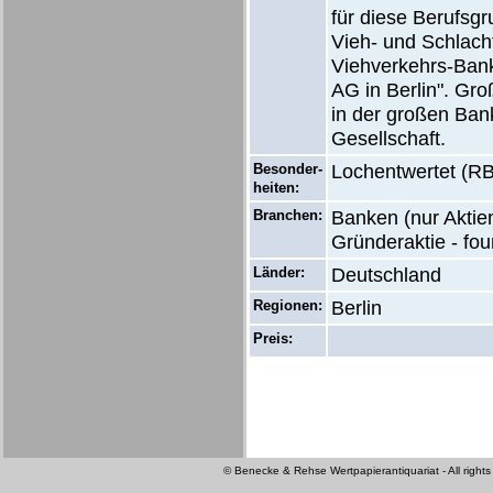
für diese Berufsg
Vieh- und Schlacht
Viehverkehrs-Bank
AG in Berlin". Gr
in der großen Ban
Gesellschaft.
Besonder-
Lochentwertet (RB
heiten:
Branchen:
Banken (nur Aktien
Gründeraktie - fo
Länder:
Deutschland
Regionen:
Berlin
Preis:
© Benecke & Rehse Wertpapierantiquariat - All rights