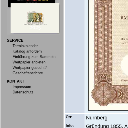
SERVICE
Terminkalender
Katalog anfordern
Einführung zum Sammeln
Wertpapier anbieten
Wertpapier gesucht?
Geschäftsberichte
KONTAKT
Impressum
Datenschutz
Ort:
Nürnberg
Info:
Gründung 1855, AG