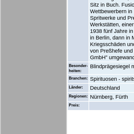
Sitz in Buch. Fusi
Wettbewerbern in 
Spritwerke und Pr
Werkstätten, eine
1938 fünf Jahre in
in Berlin, dann in
Kriegsschäden und
von Preßhefe und 
GmbH” umgewande
Besonder-
Blindprägesiegel m
heiten:
Branchen:
Spirituosen - spirit
Länder:
Deutschland
Regionen:
Nürnberg, Fürth
Preis: