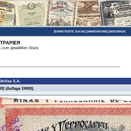
[
ERWEITERTE SUCHE
] [
WARENKORB
] [
WIDERRUF
]
TPAPIER
ils zum gewählten Stück
trillas S.A.
02 (Auflage 24000).