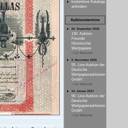
kostenlose Kataloge
anfordern
Auktionstermine
26. September 2026
130. Auktion
Freunde
Historischer
Wertpapiere
> Zur Webseite
5. November 2026
55. Live-Auktion der
Deutsche
Wertpapierauktionen
GmbH
> Zur Webseite
14. Januar 2027
56. Live-Auktion der
Deutsche
Wertpapierauktionen
GmbH
> Zur Webseite