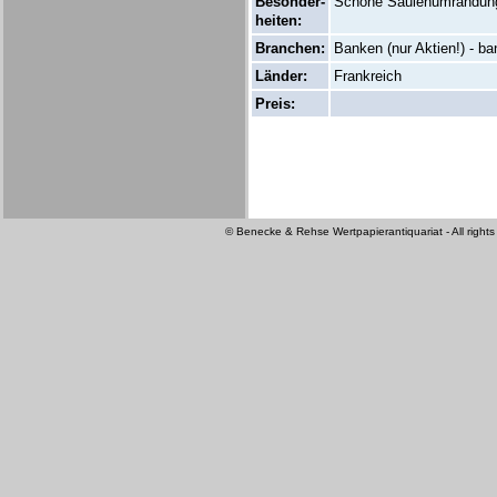
Besonder-
Schöne Säulenumrandung m
heiten:
Branchen:
Banken (nur Aktien!) - ba
Länder:
Frankreich
Preis:
© Benecke & Rehse Wertpapierantiquariat - All rights