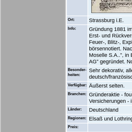
Ort:
Strassburg i.E.
Info:
Gründung 1881 im
Erst- und Rückve
Feuer-, Blitz-, E
börsennotiert. Na
Moselle S.A..”, in
AG” gegründet. N
Besonder-
Sehr dekorativ, a
heiten:
deutsch/französisc
Verfügbar:
Äußerst selten.
Branchen:
Gründeraktie - fo
Versicherungen - 
Länder:
Deutschland
Regionen:
Elsaß und Lothrin
Preis: