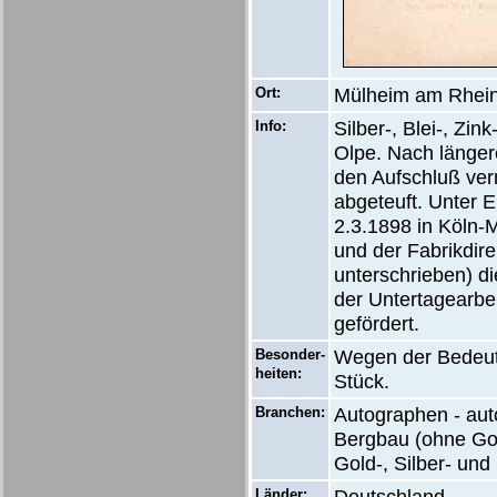
Ort:
Mülheim am Rhei
Info:
Silber-, Blei-, Zi
Olpe. Nach längere
den Aufschluß ver
abgeteuft. Unter 
2.3.1898 in Köln-
und der Fabrikdire
unterschrieben) d
der Untertagearbeit
gefördert.
Besonder-
Wegen der Bedeutu
heiten:
Stück.
Branchen:
Autographen - aut
Bergbau (ohne Gold
Gold-, Silber- un
Länder: