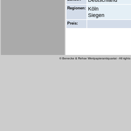
Deutschland
Regionen:
Köln
Siegen
Preis:
© Benecke & Rehse Wertpapierantiquariat - All rights