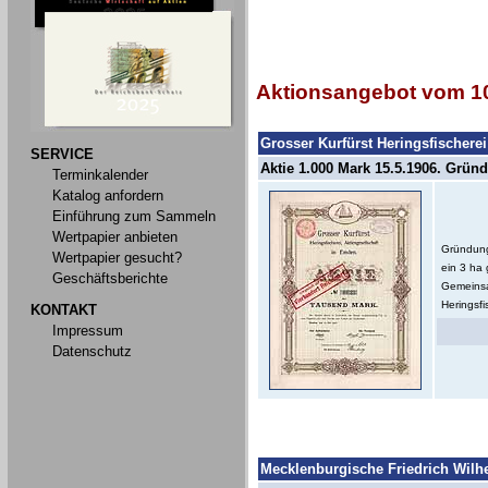
Aktionsangebot vom 10
Grosser Kurfürst Heringsfischere
SERVICE
Aktie 1.000 Mark 15.5.1906. Gründe
Terminkalender
Katalog anfordern
Einführung zum Sammeln
Wertpapier anbieten
Gründung
Wertpapier gesucht?
ein 3 ha
Geschäftsberichte
Gemeinsa
Heringsfi
KONTAKT
Impressum
Datenschutz
Mecklenburgische Friedrich Wilh