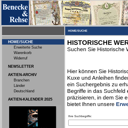
HOME/SUCHE
HISTORISCHE WER
HOME/SUCHE
Erweiterte Suche
Suchen Sie Historische 
Warenkorb
Widerruf
NEWSLETTER
Hier können Sie Historis
AKTIEN-ARCHIV
Kuxe und Anleihen finden
Branchen
ein Suchergebnis zu erha
Länder
Begriffe in das Suchfeld
Deutschland
präzisieren, in dem Sie 
AKTIEN-KALENDER 2025
bietet Ihnen unsere
Erwe
Ihre Suchbegriffe: