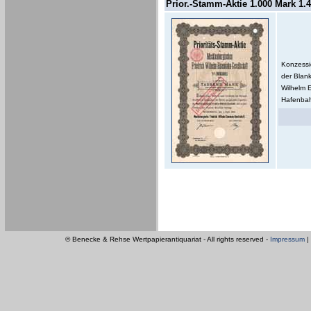
Prior.-Stamm-Aktie 1.000 Mark 1.4
Konzessi
der Blan
Wilhelm 
Hafenbahn
© Benecke & Rehse Wertpapierantiquariat - All rights reserved -
Impressum
|